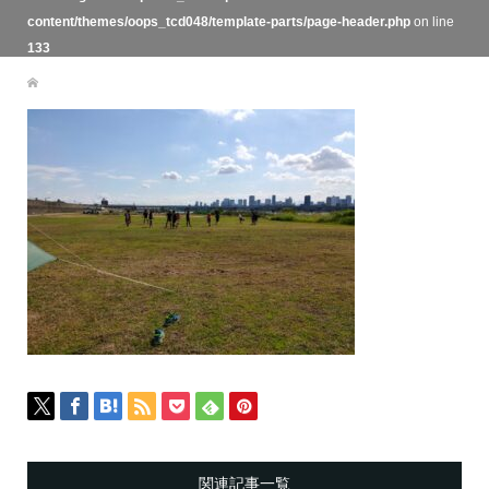
content/themes/oops_tcd048/template-parts/page-header.php
on line
133
関連記事一覧