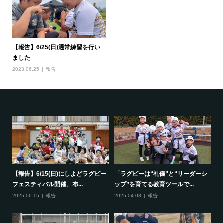
【報告】6/25(日)通常練習を行い
ました
2023.06.25
報告
で一
【報告】6/15(日)にしよどラグビー
「ラグビーは“礼儀”と“リーダーシ
【
フェスティバル開催、布...
ップ”を育てる教育ツールで...
ポ
2025.06.15
報告
2025.04.03
報告
20