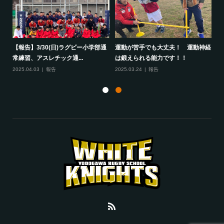
して
【報告】3/30(日)ラグビー小学部通
運動が苦手でも大丈夫！ 運動神経
保
常練習、アスレチック通...
は鍛えられる能力です！！
さ
2025.04.03
報告
2025.03.24
報告
20