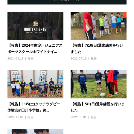
【報告】2024年度淀川ジュニアス
【報告】7/10(日)通常練習を行い
ポーツスクールホワイトナイ...
ました
2024.04.13
報告
2022.07.10
報告
【報告】11/5(土)タッチラグビー
【報告】5/1(日)通常練習を行いま
体験会in田川小学校」終...
した
2022.11.09
報告
2022.05.01
報告