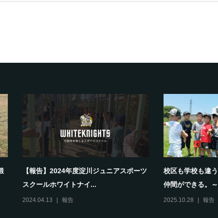
学校も違う。でも、ここで一生の
保護者当番ナシでOK！忙しい親
できる。～
通わせやすいスクールで...
28
報告
2025.08.17
報告