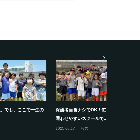
御さんも
礼儀や思いやりは練習の一部として育ち
【報告】6/
ます。～ホワイトナイツの...
スティバル開
2025.08.09
報告
2025.06.15