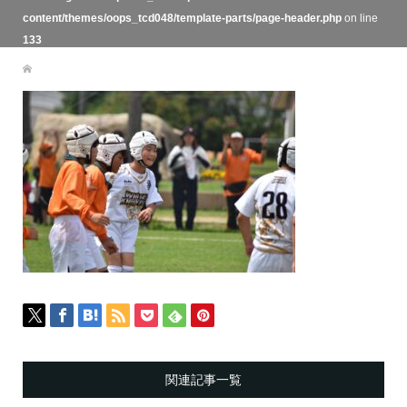
content/themes/oops_tcd048/template-parts/page-header.php
on line
133
関連記事一覧