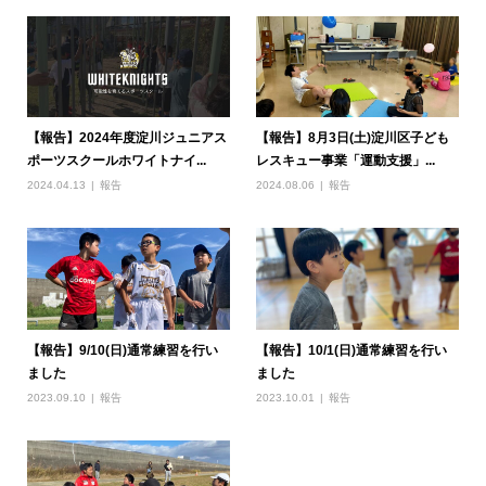
【報告】2024年度淀川ジュニアス
【報告】8月3日(土)淀川区子ども
ポーツスクールホワイトナイ...
レスキュー事業「運動支援」...
2024.04.13
報告
2024.08.06
報告
【報告】9/10(日)通常練習を行い
【報告】10/1(日)通常練習を行い
ました
ました
2023.09.10
報告
2023.10.01
報告