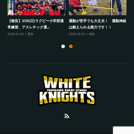
して
【報告】3/30(日)ラグビー小学部通
運動が苦手でも大丈夫！ 運動神経
保
常練習、アスレチック通...
は鍛えられる能力です！！
さ
2025.04.03
報告
2025.03.24
報告
20