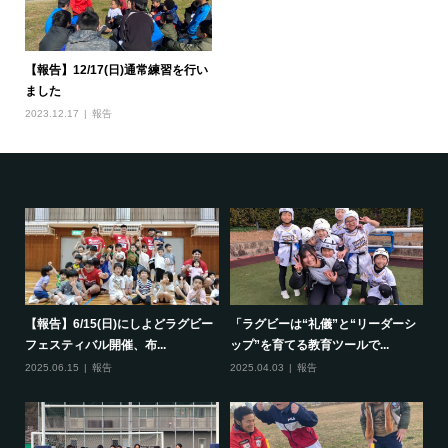
【報告】12/17(日)通常練習を行い
ました
2023.12.17
報告
で一
【報告】6/15(日)にしよどラグビー
「ラグビーは“礼儀”と“リーダーシ
【
フェスティバル開催、布...
ップ”を育てる教育ツールで...
ポ
2025.06.15
報告
2025.04.03
報告
20