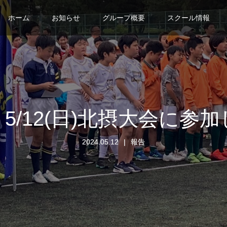
ホーム
お知らせ
グループ概要
スクール情報
5/12(日)北摂大会に参
2024.05.12
報告