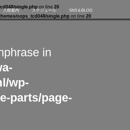
cd048/single.php
on line
20
入校案内
スケジュール
SNS＆BLOG
themes/oops_tcd048/single.php
on line
20
hphrase in
wa-
l/wp-
e-parts/page-