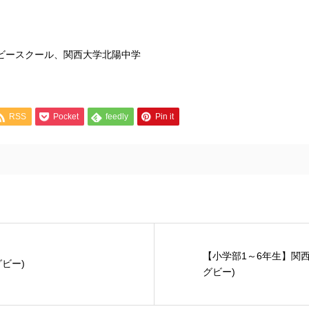
グビースクール、関西大学北陽中学
RSS
Pocket
feedly
Pin it
【小学部1～6年生】関
グビー)
グビー)