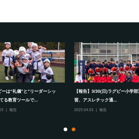
ビーは“礼儀”と“リーダーシッ
【報告】3/30(日)ラグビー小学
てる教育ツールで...
習、アスレチック通...
03
報告
2025.04.03
報告