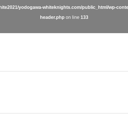
ite2021/yodogawa-whiteknights.com/public_html/wp-conte
header.php
on line
133