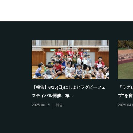
として育ち
【報告】6/15(日)にしよどラグビーフェ
「ラグ
スティバル開催、布...
プ”を育
2025.06.15
報告
2025.04.