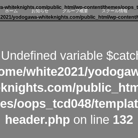
-whiteknights.com/public_html/wp-content/themes/oops_t
ホーム
お知らせ
グループ概要
スクール情報
e2021/yodogawa-whiteknights.com/public_html/wp-content/
 Undefined variable $catc
ome/white2021/yodoga
eknights.com/public_htm
es/oops_tcd048/templat
header.php
on line
132