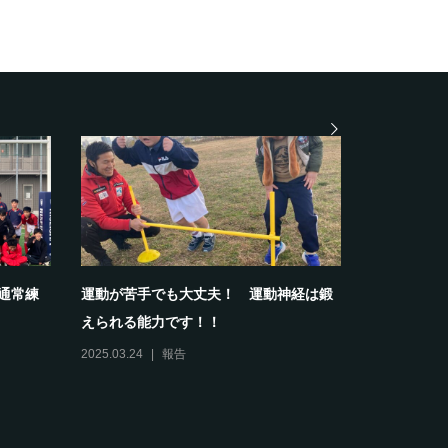
部通常練
運動が苦手でも大丈夫！ 運動神経は鍛
【報告】20
えられる能力です！！
スクールホワ
2025.03.24
報告
2024.04.13