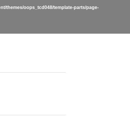
nt/themes/oops_tcd048/template-parts/page-