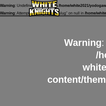
Warning
: Undefined array key 0 in
/home/white2021/yodogawa
Warning
: Attempt to read property "slug" on null in
/home/whit
Warning
:
/h
whit
content/them