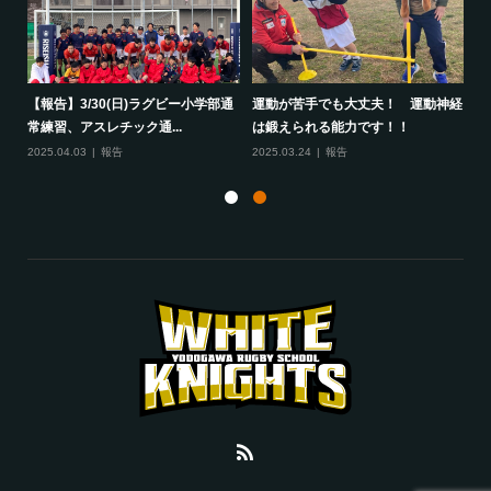
して
【報告】3/30(日)ラグビー小学部通
運動が苦手でも大丈夫！ 運動神経
保
常練習、アスレチック通...
は鍛えられる能力です！！
さ
2025.04.03
報告
2025.03.24
報告
20