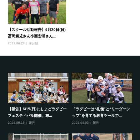
【スクール活動報告】6月20日(日)
冨岡耕児さん小西宏明さん...
2021.06.28
未分類
で一
【報告】6/15(日)にしよどラグビー
「ラグビーは“礼儀”と“リーダーシ
【
フェスティバル開催、布...
ップ”を育てる教育ツールで...
ポ
2025.06.15
報告
2025.04.03
報告
20