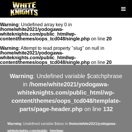
Warning
: Undefined array key 0 in
/home/white2021/yodogawa-
whiteknights.com/public_html/wp-
content/themes/oops_tcd048/single.php
on line
20
Warning
: Attempt to read property "slug" on null in
/home/white2021/yodogawa-
whiteknights.com/public_html/wp-
content/themes/oops_tcd048/single.php
on line
20
Warning
: Undefined variable $catchphrase
in
/home/white2021/yodogawa-
whiteknights.com/public_html/wp-
content/themes/oops_tcd048/template-
parts/page-header.php
on line
132
Warning
: Undefined variable $desc in
/home/white2021/yodogawa-
whiteknights.com/public_html/wp-