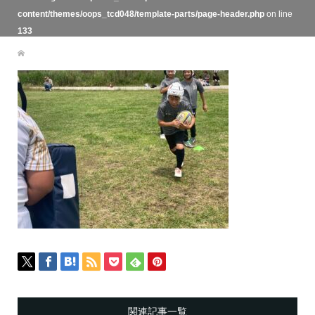
content/themes/oops_tcd048/template-parts/page-header.php
on line
133
関連記事一覧