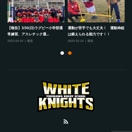
して
【報告】3/30(日)ラグビー小学部通
運動が苦手でも大丈夫！ 運動神経
保
常練習、アスレチック通...
は鍛えられる能力です！！
さ
2025.04.03
報告
2025.03.24
報告
20