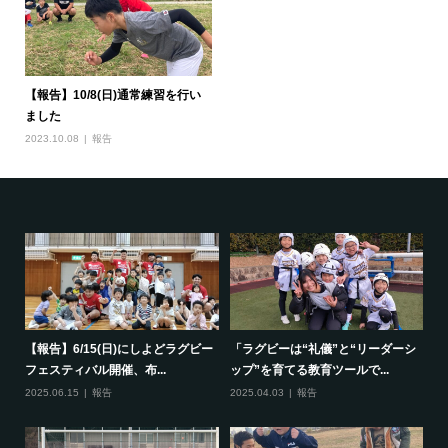
【報告】10/8(日)通常練習を行い
ました
2023.10.08
報告
で一
【報告】6/15(日)にしよどラグビー
「ラグビーは“礼儀”と“リーダーシ
【
フェスティバル開催、布...
ップ”を育てる教育ツールで...
ポ
2025.06.15
報告
2025.04.03
報告
20