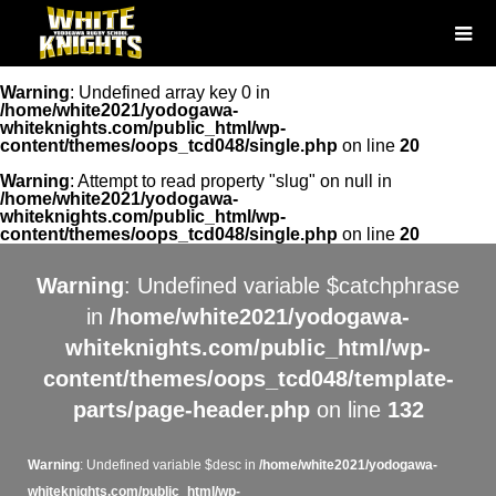
Warning
: Undefined array key 0 in
/home/white2021/yodogawa-
whiteknights.com/public_html/wp-
content/themes/oops_tcd048/single.php
on line
20
Warning
: Attempt to read property "slug" on null in
/home/white2021/yodogawa-
whiteknights.com/public_html/wp-
content/themes/oops_tcd048/single.php
on line
20
Warning
: Undefined variable $catchphrase
in
/home/white2021/yodogawa-
whiteknights.com/public_html/wp-
content/themes/oops_tcd048/template-
parts/page-header.php
on line
132
Warning
: Undefined variable $desc in
/home/white2021/yodogawa-
whiteknights.com/public_html/wp-