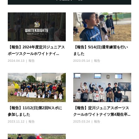
【報告】2024年度淀川ジュニアス
【報告】5/14(日)通常練習を行い
ポーツスクールホワイトナイ...
ました
2024.04.13
報告
2023.05.14
報告
【報告】11/12(日)第2回Nスポに
【報告】淀川ジュニアスポーツス
参加しました
クールホワイトナイツ第4期生卒...
2023.11.12
報告
2025.03.24
報告