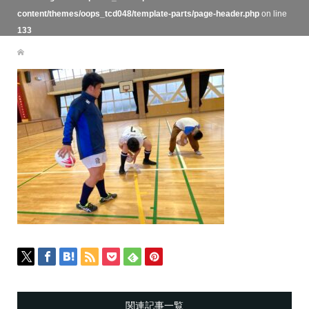
content/themes/oops_tcd048/template-parts/page-header.php
on line
133
関連記事一覧