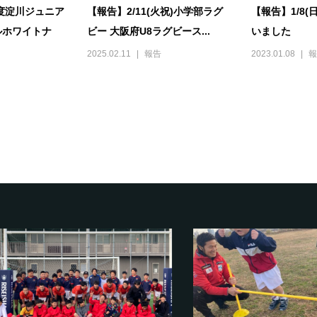
年度淀川ジュニア
【報告】2/11(火祝)小学部ラグ
【報告】1/8
ルホワイトナ
ビー 大阪府U8ラグビース...
いました
2025.02.11
報告
2023.01.08
報