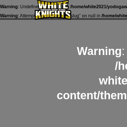
Warning
: Undefined array key 0 in
/home/white2021/yodogawa
Warning
: Attempt to read property "slug" on null in
/home/whit
Warning
:
/h
whit
content/them