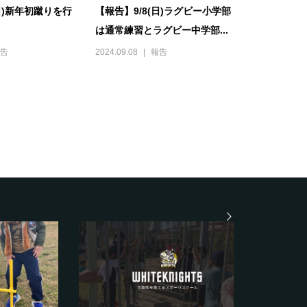
(日)新年初蹴りを行
【報告】9/8(日)ラグビー小学部
は通常練習とラグビー中学部...
告
2024.09.08
報告