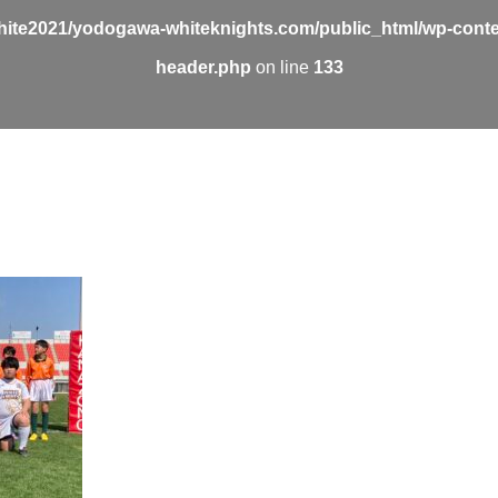
ite2021/yodogawa-whiteknights.com/public_html/wp-conte
header.php
on line
133