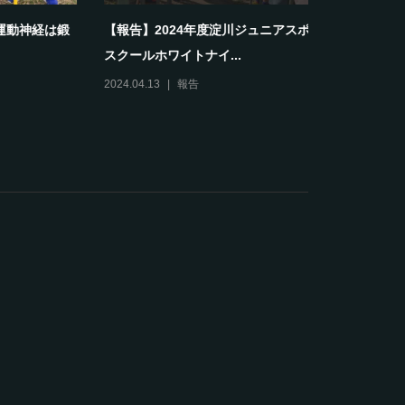
御さんも
礼儀や思いやりは練習の一部として育ち
【報告】6/
ます。～ホワイトナイツの...
スティバル開
2025.08.09
報告
2025.06.15