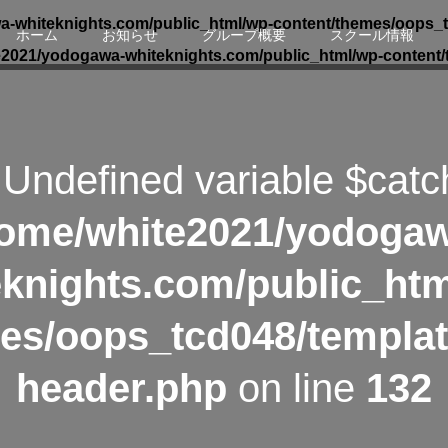
-whiteknights.com/public_html/wp-content/themes/oops_t
ホーム
お知らせ
グループ概要
スクール情報
e2021/yodogawa-whiteknights.com/public_html/wp-content/
 Undefined variable $catc
ome/white2021/yodoga
eknights.com/public_htm
es/oops_tcd048/templat
header.php
on line
132