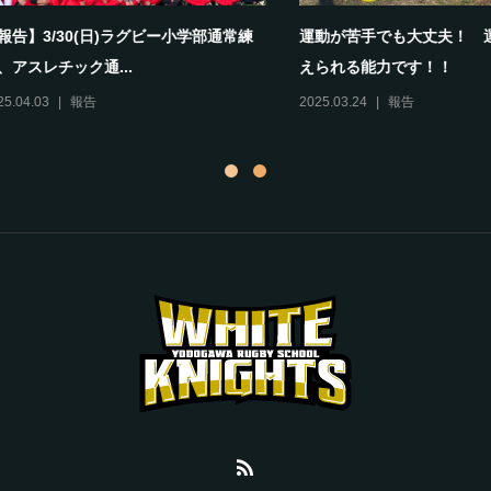
学校も違う。でも、ここで一生の
保護者当番ナシでOK！忙しい親
できる。～
通わせやすいスクールで...
28
報告
2025.08.17
報告