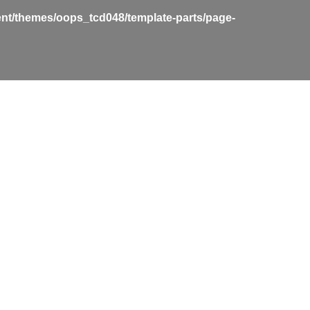
nt/themes/oops_tcd048/template-parts/page-