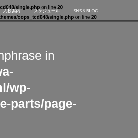
cd048/single.php
on line
20
入校案内
スケジュール
SNS＆BLOG
themes/oops_tcd048/single.php
on line
20
hphrase in
wa-
l/wp-
e-parts/page-