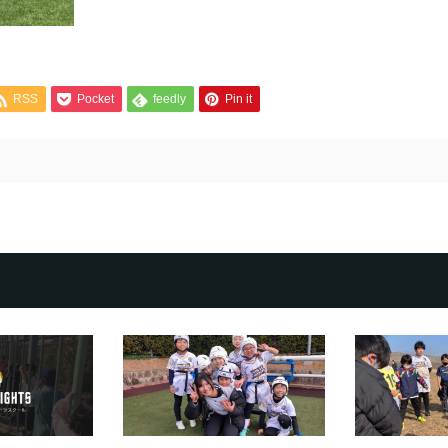
RSS
Pocket
feedly
Pin it