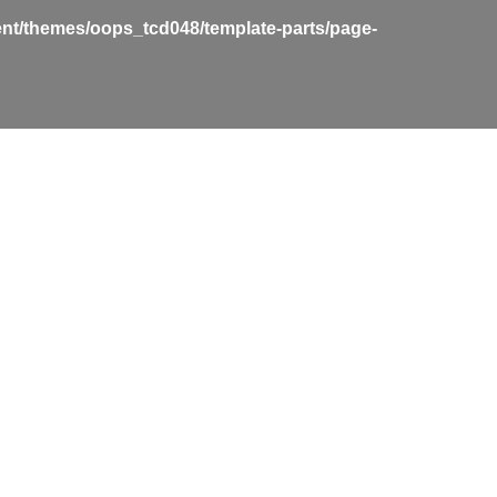
nt/themes/oops_tcd048/template-parts/page-