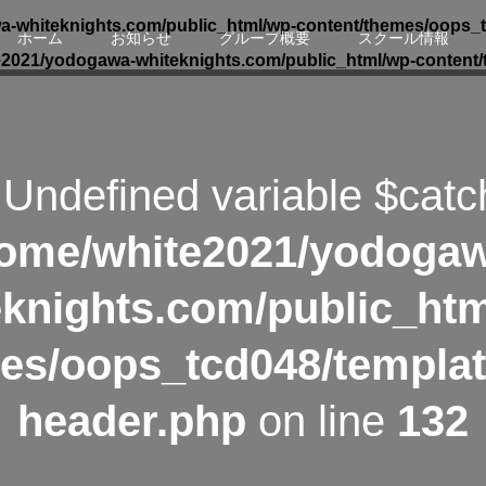
-whiteknights.com/public_html/wp-content/themes/oops_t
ホーム
お知らせ
グループ概要
スクール情報
e2021/yodogawa-whiteknights.com/public_html/wp-content/
 Undefined variable $catc
ome/white2021/yodoga
eknights.com/public_htm
es/oops_tcd048/templat
header.php
on line
132