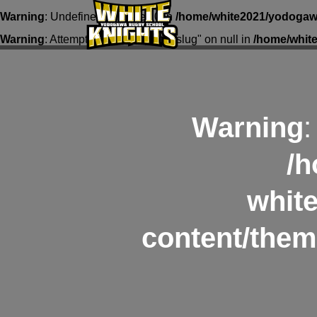
Warning
: Undefined array key 0 in
/home/white2021/yodogawa
Warning
: Attempt to read property "slug" on null in
/home/whit
Warning
:
/h
whit
content/them