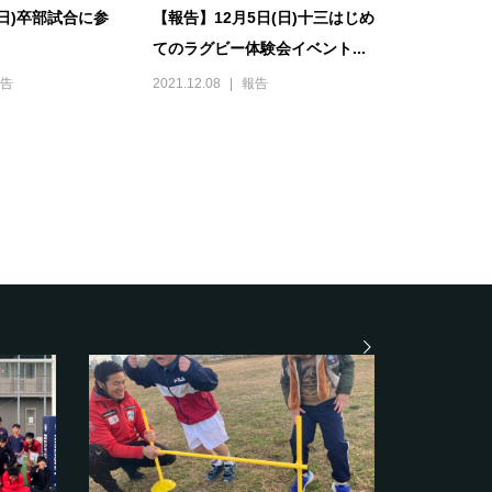
(日)卒部試合に参
【報告】12月5日(日)十三はじめ
てのラグビー体験会イベント...
告
2021.12.08
報告