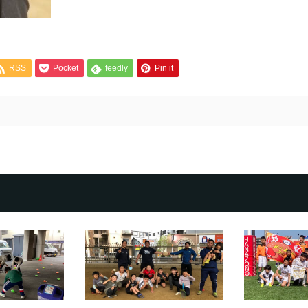
RSS
Pocket
feedly
Pin it