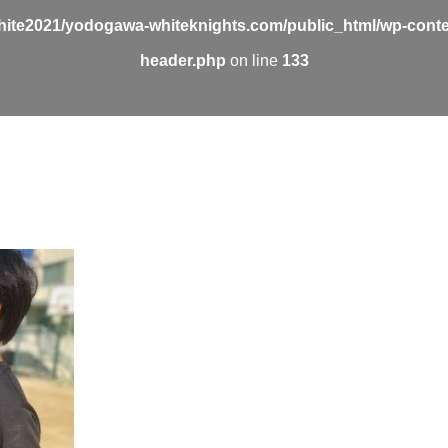
ite2021/yodogawa-whiteknights.com/public_html/wp-conte
header.php
on line
133