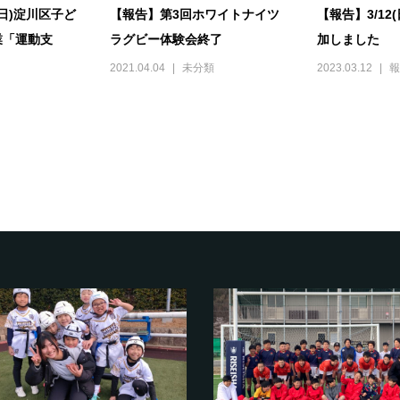
(日)淀川区子ど
【報告】第3回ホワイトナイツ
【報告】3/12
業「運動支
ラグビー体験会終了
加しました
2021.04.04
未分類
2023.03.12
報