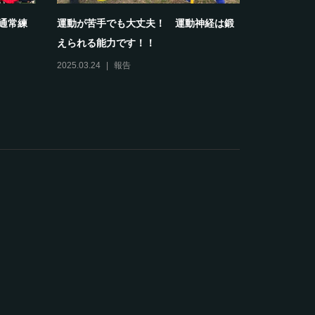
部通常練
運動が苦手でも大丈夫！ 運動神経は鍛
【報告】20
えられる能力です！！
スクールホワ
2025.03.24
報告
2024.04.13