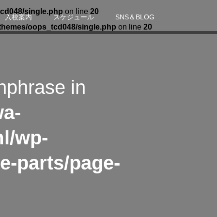
cd048/single.php
on line
20
入校案内
スケジュール
SNS＆BLOG
themes/oops_tcd048/single.php
on line
20
hphrase in
wa-
l/wp-
e-parts/page-