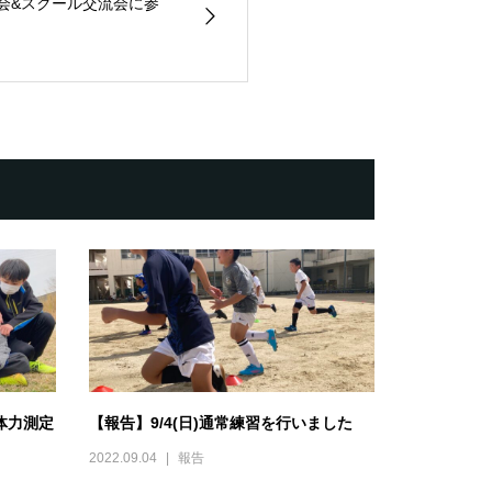
摂大会&スクール交流会に参
体力測定
【報告】9/4(日)通常練習を行いました
2022.09.04
報告