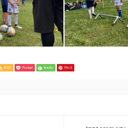
RSS
Pocket
feedly
Pin it