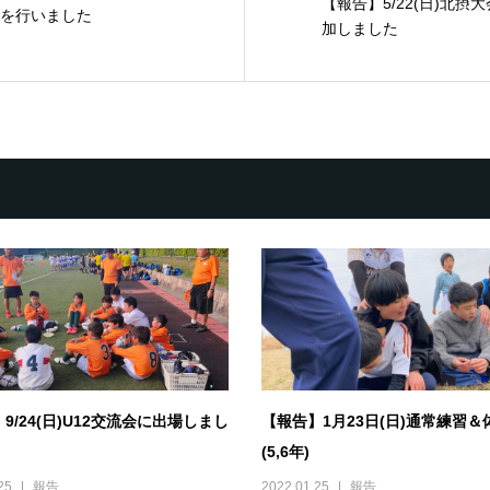
【報告】5/22(日)北
習を行いました
加しました
9/24(日)U12交流会に出場しまし
【報告】1月23日(日)通常練習＆
(5,6年)
25
報告
2022.01.25
報告