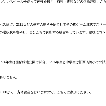
ンング、パルクールを使って体幹を鍛え、前転・後転などの体操運動、さ
パス練習、2対1などの基本の動きを練習してその後ゲーム形式でスペ
の選択肢を増やし、自分たちで判断する練習をしています。最後にコン
す。1〜4年生は服部緑地公園で試合、5〜6年生と中学生は旧西淡路小での
ありません。
)13:00から一斉体験会を行いますので、こちらに参加ください。