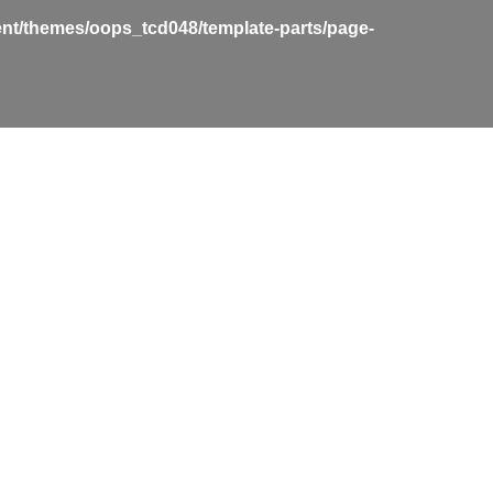
nt/themes/oops_tcd048/template-parts/page-