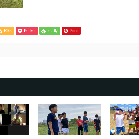
RSS
Pocket
feedly
Pin it