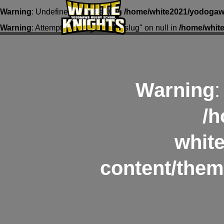
Warning
: Undefined array key 0 in
/home/white2021/yodogawa
Warning
: Attempt to read property "slug" on null in
/home/whit
Warning
:
/h
whit
content/them