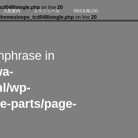
cd048/single.php
on line
20
入校案内
スケジュール
SNS＆BLOG
themes/oops_tcd048/single.php
on line
20
hphrase in
wa-
l/wp-
e-parts/page-