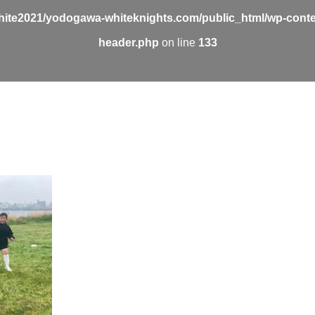
ite2021/yodogawa-whiteknights.com/public_html/wp-conte
header.php
on line
133