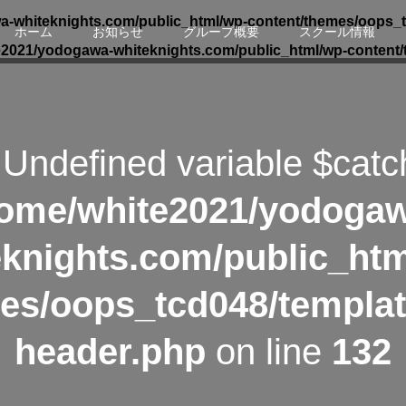
-whiteknights.com/public_html/wp-content/themes/oops_t
ホーム
お知らせ
グループ概要
スクール情報
e2021/yodogawa-whiteknights.com/public_html/wp-content/
 Undefined variable $catc
ome/white2021/yodoga
eknights.com/public_htm
es/oops_tcd048/templat
header.php
on line
132