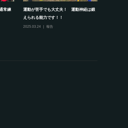
部通常練
運動が苦手でも大丈夫！ 運動神経は鍛
【報告】20
えられる能力です！！
スクールホワ
2025.03.24
報告
2024.04.13