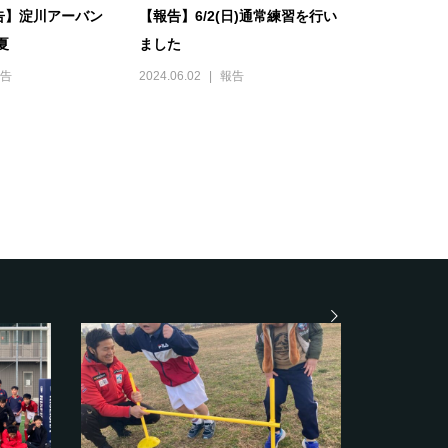
告】淀川アーバン
【報告】6/2(日)通常練習を行い
夏
ました
告
2024.06.02
報告