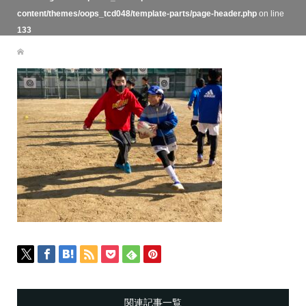
content/themes/oops_tcd048/template-parts/page-header.php
on line
133
関連記事一覧