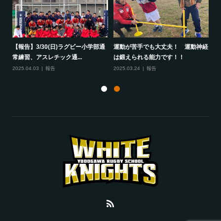
して
【報告】3/30(日)ラグビー小学部通
運動が苦手でも大丈夫！ 運動神経
保
常練習、アスレチック通...
は鍛えられる能力です！！
さ
2025.04.03
報告
2025.03.24
報告
20