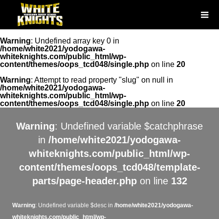
Warning
: Undefined array key 0 in
/home/white2021/yodogawa-
whiteknights.com/public_html/wp-
content/themes/oops_tcd048/single.php
on line
20
Warning
: Attempt to read property "slug" on null in
/home/white2021/yodogawa-
whiteknights.com/public_html/wp-
content/themes/oops_tcd048/single.php
on line
20
Warning
: Undefined variable $catchphrase
in
/home/white2021/yodogawa-
whiteknights.com/public_html/wp-
content/themes/oops_tcd048/template-
parts/page-header.php
on line
132
Warning
: Undefined variable $desc in
/home/white2021/yodogawa-
whiteknights.com/public_html/wp-