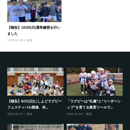
【報告】10/29(日)通常練習を行い
ました
2023.10.29
報告
で一
【報告】6/15(日)にしよどラグビー
「ラグビーは“礼儀”と“リーダーシ
【
フェスティバル開催、布...
ップ”を育てる教育ツールで...
ポ
2025.06.15
報告
2025.04.03
報告
20