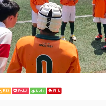
RSS
Pocket
feedly
Pin it