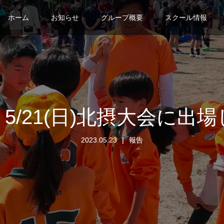
ホーム
お知らせ
グループ概要
スクール情報
5/21(日)北摂大会に出
2023.05.23
報告