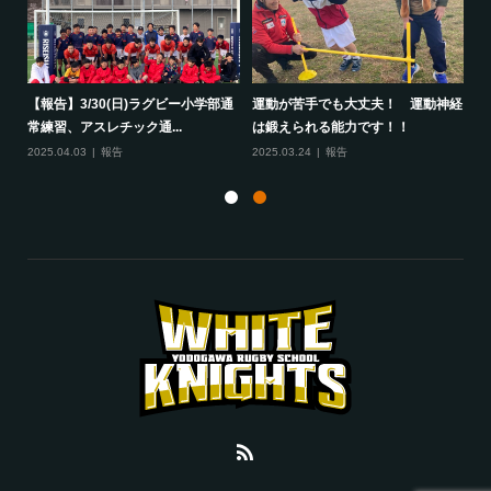
して
【報告】3/30(日)ラグビー小学部通
運動が苦手でも大丈夫！ 運動神経
保
常練習、アスレチック通...
は鍛えられる能力です！！
さ
2025.04.03
報告
2025.03.24
報告
20