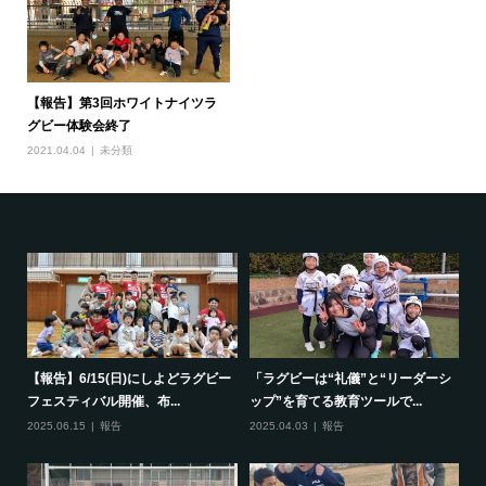
【報告】第3回ホワイトナイツラ
グビー体験会終了
2021.04.04
未分類
で一
【報告】6/15(日)にしよどラグビー
「ラグビーは“礼儀”と“リーダーシ
【
フェスティバル開催、布...
ップ”を育てる教育ツールで...
ポ
2025.06.15
報告
2025.04.03
報告
20