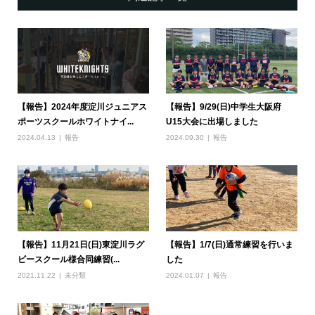
【報告】2024年度淀川ジュニアス
【報告】9/29(日)中学生大阪府
ポーツスクールホワイトナイ...
U15大会に出場しました
2024.04.13
報告
2024.09.30
報告
【報告】11月21日(日)東淀川ラグ
【報告】1/7(日)通常練習を行いま
ビースクール様合同練習(...
した
2021.11.22
未分類
2024.01.07
報告