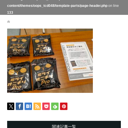
content/themes/oops_tcd048/template-parts/page-header.php
on line
133
関連記事一覧