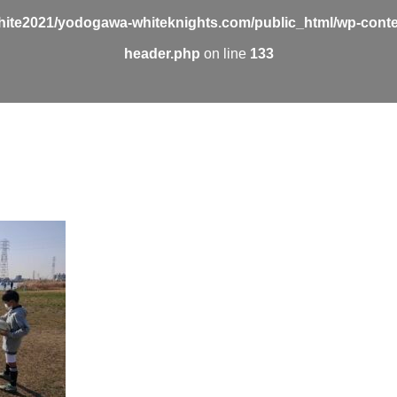
ite2021/yodogawa-whiteknights.com/public_html/wp-conte
header.php
on line
133