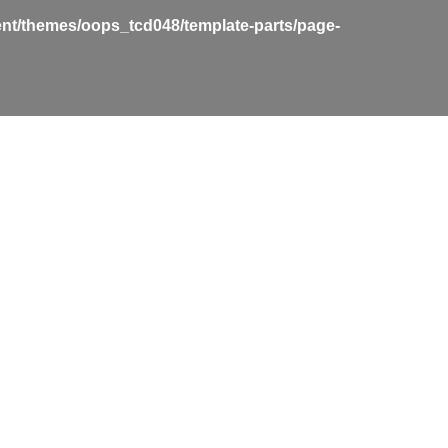
nt/themes/oops_tcd048/template-parts/page-