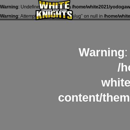
Warning
: Undefined array key 0 in
/home/white2021/yodogawa
Warning
: Attempt to read property "slug" on null in
/home/whit
Warning
:
/h
whit
content/them