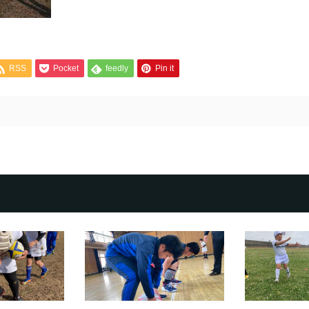
RSS
Pocket
feedly
Pin it