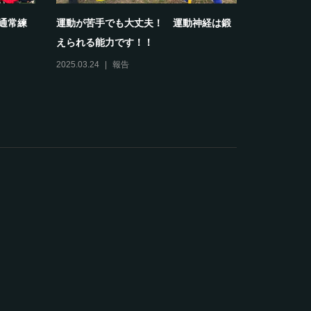
部通常練
運動が苦手でも大丈夫！ 運動神経は鍛
【報告】20
えられる能力です！！
スクールホワ
2025.03.24
報告
2024.04.13