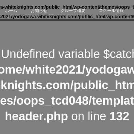
-whiteknights.com/public_html/wp-content/themes/oops_t
ホーム
お知らせ
グループ概要
スクール情報
e2021/yodogawa-whiteknights.com/public_html/wp-content/
 Undefined variable $catc
ome/white2021/yodoga
eknights.com/public_htm
es/oops_tcd048/templat
header.php
on line
132