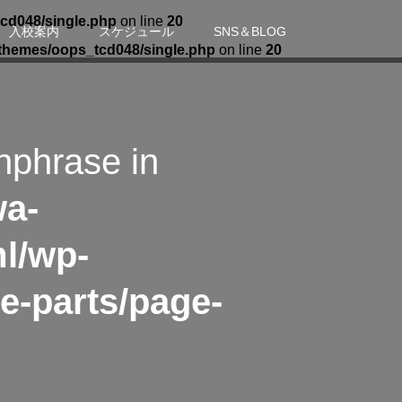
cd048/single.php
on line
20
入校案内
スケジュール
SNS＆BLOG
themes/oops_tcd048/single.php
on line
20
hphrase in
wa-
l/wp-
e-parts/page-