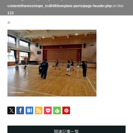
content/themes/oops_tcd048/template-parts/page-header.php
on line
133
関連記事一覧