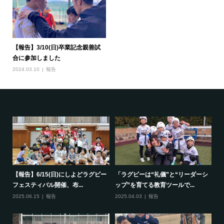
【報告】3/10(日)卒業記念親善試
合に参加しました
2024.03.10
報告
で一
【報告】6/15(日)にしよどラグビー
「ラグビーは“礼儀”と“リーダーシ
【
フェスティバル開催、布...
ップ”を育てる教育ツールで...
ポ
2025.06.15
報告
2025.04.03
報告
20