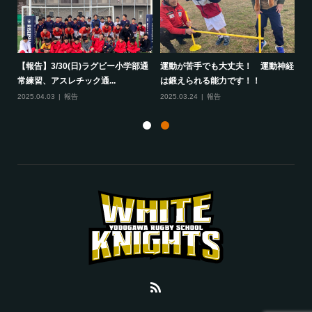
して
【報告】3/30(日)ラグビー小学部通
運動が苦手でも大丈夫！ 運動神経
保
常練習、アスレチック通...
は鍛えられる能力です！！
さ
2025.04.03
報告
2025.03.24
報告
20