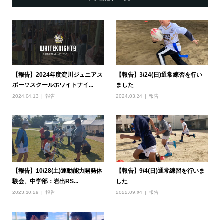
【報告】2024年度淀川ジュニアス
【報告】3/24(日)通常練習を行い
ポーツスクールホワイトナイ...
ました
2024.04.13
報告
2024.03.24
報告
【報告】10/28(土)運動能力開発体
【報告】9/4(日)通常練習を行いま
験会、中学部：岩出RS...
した
2023.10.29
報告
2022.09.04
報告