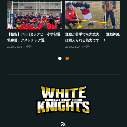
して
【報告】3/30(日)ラグビー小学部通
運動が苦手でも大丈夫！ 運動神経
保
常練習、アスレチック通...
は鍛えられる能力です！！
さ
2025.04.03
報告
2025.03.24
報告
20