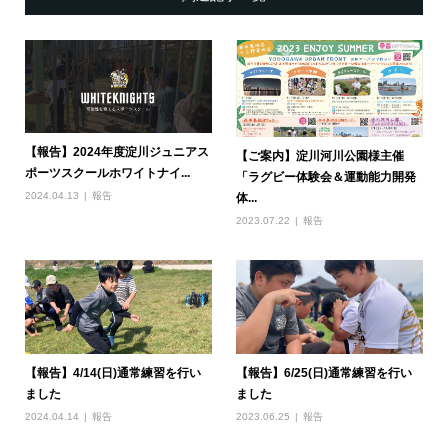
【報告】2024年度淀川ジュニアス
【ご案内】淀川河川公園様主催
ポーツスクールホワイトナイ...
「ラグビー体験会＆運動能力開発
2024.04.13
報告
体...
2023.07.22
報告
【報告】4/14(日)通常練習を行い
【報告】6/25(日)通常練習を行い
ました
ました
2024.04.14
報告
2023.06.25
報告