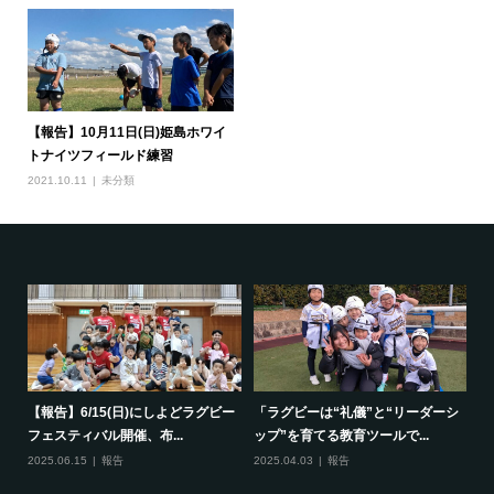
【報告】10月11日(日)姫島ホワイ
トナイツフィールド練習
2021.10.11
未分類
で一
【報告】6/15(日)にしよどラグビー
「ラグビーは“礼儀”と“リーダーシ
【
フェスティバル開催、布...
ップ”を育てる教育ツールで...
ポ
2025.06.15
報告
2025.04.03
報告
20