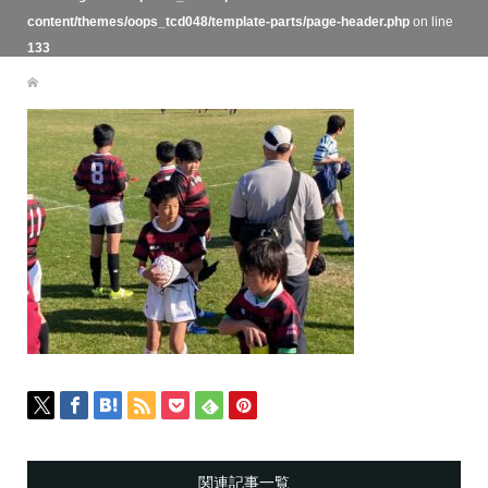
content/themes/oops_tcd048/template-parts/page-header.php
on line
133
関連記事一覧