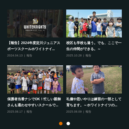
シ
【報告】2024年度淀川ジュニアス
校区も学校も違う。でも、ここで一
【
ポーツスクールホワイトナイ...
生の仲間ができる。～
フ
2024.04.13
報告
2025.10.28
報告
20
神経
保護者当番ナシでOK！忙しい親御
礼儀や思いやりは練習の一部として
【
さんも通わせやすいスクールで...
育ちます。～ホワイトナイツの...
常
2025.08.17
報告
2025.08.09
報告
20