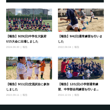
【報告】9/29(日)中学生大阪府
【報告】9/4(日)通常練習を行いま
U15大会に出場しました
した
2024.09.30
報告
2022.09.04
報告
【報告】9/11(日)交流試合に参加
【報告】12/1(日)小学部通常練
しました
習、中学部合同練習を行いま...
2022.09.11
報告
2024.12.01
報告