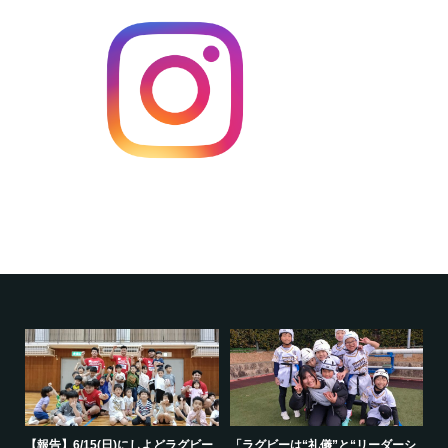
で一
【報告】6/15(日)にしよどラグビー
「ラグビーは“礼儀”と“リーダーシ
【