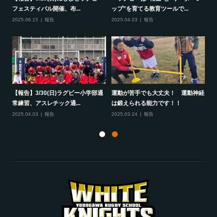
フェスティバル開催、布...
ップ”を育てる教育ツールで...
ポ
2025.06.15
報告
2025.04.03
報告
20
して
【報告】3/30(日)ラグビー小学部通
運動が苦手でも大丈夫！ 運動神経
保
常練習、アスレチック通...
は鍛えられる能力です！！
さ
2025.04.03
報告
2025.03.24
報告
20