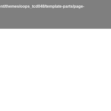
nt/themes/oops_tcd048/template-parts/page-