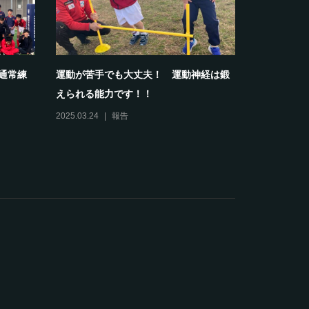
部通常練
運動が苦手でも大丈夫！ 運動神経は鍛
【報告】20
えられる能力です！！
スクールホワ
2025.03.24
報告
2024.04.13