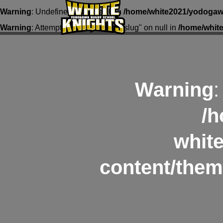
Warning
: Undefined array key 0 in
/home/white2021/yodogawa
Warning
: Attempt to read property "slug" on null in
/home/whit
Warning
:
/h
whit
content/them