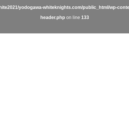
ite2021/yodogawa-whiteknights.com/public_html/wp-conte
header.php
on line
133