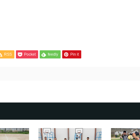
RSS
Pocket
feedly
Pin it