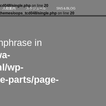
cd048/single.php
on line
20
入校案内
スケジュール
SNS＆BLOG
themes/oops_tcd048/single.php
on line
20
hphrase in
wa-
l/wp-
e-parts/page-