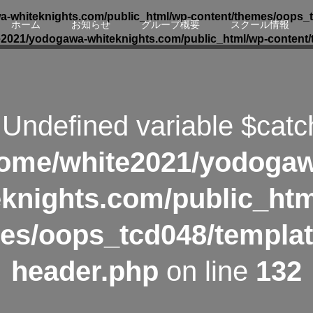
-whiteknights.com/public_html/wp-content/themes/oops_t
ホーム
お知らせ
グループ概要
スクール情報
e2021/yodogawa-whiteknights.com/public_html/wp-content/
 Undefined variable $catc
ome/white2021/yodoga
eknights.com/public_htm
es/oops_tcd048/templat
header.php
on line
132