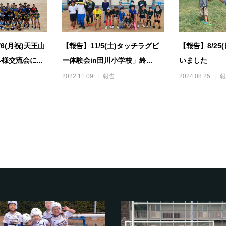
6(月祝)天王山
【報告】11/5(土)タッチラグビ
【報告】8/25
様交流会に...
ー体験会in田川小学校」終...
いました
2022.11.09
報告
2024.08.25
報