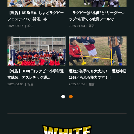
で一
【報告】6/15(日)にしよどラグビー
「ラグビーは“礼儀”と“リーダーシ
【
フェスティバル開催、布...
ップ”を育てる教育ツールで...
ポ
2025.06.15
報告
2025.04.03
報告
20
して
【報告】3/30(日)ラグビー小学部通
運動が苦手でも大丈夫！ 運動神経
保
常練習、アスレチック通...
は鍛えられる能力です！！
さ
2025.04.03
報告
2025.03.24
報告
20