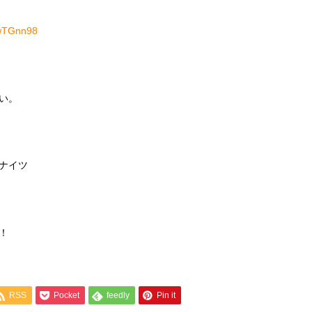
kwTGnn98
い。
ナイツ
！
RSS
Pocket
feedly
Pin it