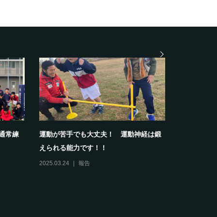
部通常練
運動が苦手でも大丈夫！ 運動神経は鍛
【報告】20
えられる能力です！！
スクールホワ
2025.03.24
報告
2024.04.13