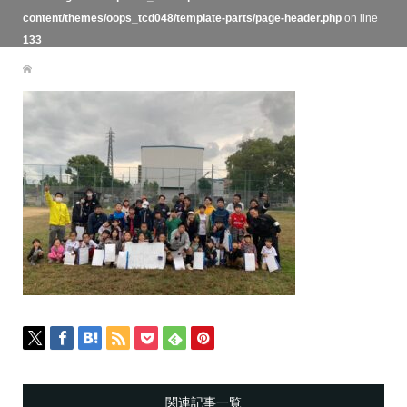
content/themes/oops_tcd048/template-parts/page-header.php
on line
133
関連記事一覧