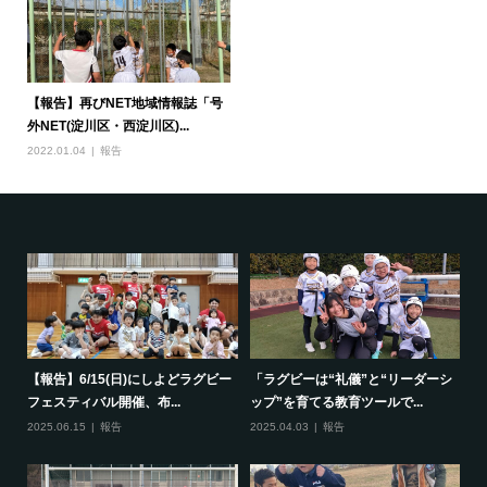
【報告】再びNET地域情報誌「号
外NET(淀川区・西淀川区)...
2022.01.04
報告
で一
【報告】6/15(日)にしよどラグビー
「ラグビーは“礼儀”と“リーダーシ
【
フェスティバル開催、布...
ップ”を育てる教育ツールで...
ポ
2025.06.15
報告
2025.04.03
報告
20