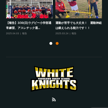
して
【報告】3/30(日)ラグビー小学部通
運動が苦手でも大丈夫！ 運動神経
保
常練習、アスレチック通...
は鍛えられる能力です！！
さ
2025.04.03
報告
2025.03.24
報告
20