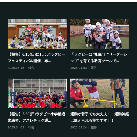
で一
【報告】6/15(日)にしよどラグビー
「ラグビーは“礼儀”と“リーダーシ
【
フェスティバル開催、布...
ップ”を育てる教育ツールで...
ポ
2025.06.15
報告
2025.04.03
報告
20
して
【報告】3/30(日)ラグビー小学部通
運動が苦手でも大丈夫！ 運動神経
保
常練習、アスレチック通...
は鍛えられる能力です！！
さ
2025.04.03
報告
2025.03.24
報告
20