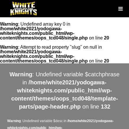
Warning
: Undefined array key 0 in
/home/white2021/yodogawa-
whiteknights.com/public_html/wp-
content/themes/oops_tcd048/single.php
on line
20
Warning
: Attempt to read property "slug" on null in
/home/white2021/yodogawa-
whiteknights.com/public_html/wp-
content/themes/oops_tcd048/single.php
on line
20
Warning
: Undefined variable $catchphrase
in
/home/white2021/yodogawa-
whiteknights.com/public_html/wp-
content/themes/oops_tcd048/template-
parts/page-header.php
on line
132
Warning
: Undefined variable $desc in
/home/white2021/yodogawa-
whiteknights.com/public_html/wp-