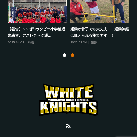
して
【報告】3/30(日)ラグビー小学部通
運動が苦手でも大丈夫！ 運動神経
保
常練習、アスレチック通...
は鍛えられる能力です！！
さ
2025.04.03
報告
2025.03.24
報告
20