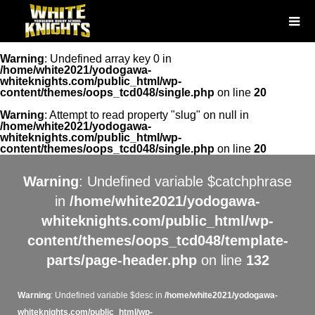
Warning
: Undefined array key 0 in
/home/white2021/yodogawa-
whiteknights.com/public_html/wp-
content/themes/oops_tcd048/single.php
on line
20
Warning
: Attempt to read property "slug" on null in
/home/white2021/yodogawa-
whiteknights.com/public_html/wp-
content/themes/oops_tcd048/single.php
on line
20
Warning
: Undefined variable $catchphrase
in
/home/white2021/yodogawa-
whiteknights.com/public_html/wp-
content/themes/oops_tcd048/template-
parts/page-header.php
on line
132
Warning
: Undefined variable $desc in
/home/white2021/yodogawa-
whiteknights.com/public_html/wp-