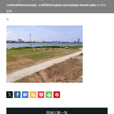
content/themes/oops_tcd048/template-parts/page-header.php
on line
133
関連記事一覧