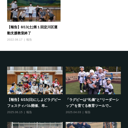
【報告】8/13(土)第１回淀川区運
動支援教室終了
2022.08.17
報告
で一
【報告】6/15(日)にしよどラグビー
「ラグビーは“礼儀”と“リーダーシ
【
フェスティバル開催、布...
ップ”を育てる教育ツールで...
ポ
2025.06.15
報告
2025.04.03
報告
20