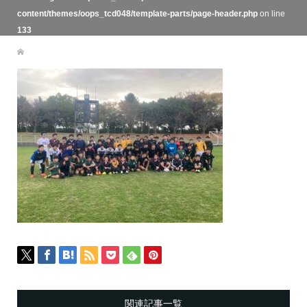
content/themes/oops_tcd048/template-parts/page-header.php
on line
133
関連記事一覧