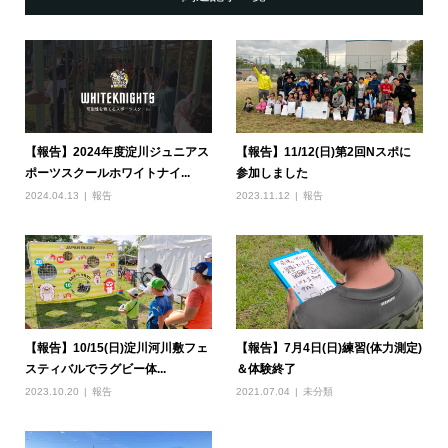
【報告】2024年度淀川ジュニアス
【報告】11/12(日)第2回Nスポに
ポーツスクールホワイトナイ...
参加しました
2024.04.13
報告
2023.11.12
報告
【報告】10/15(日)淀川河川敷フェ
【報告】7月4日(日)練習(体力測定)
スティバルでラグビー体...
＆体験終了
2023.10.20
報告
2021.07.04
未分類