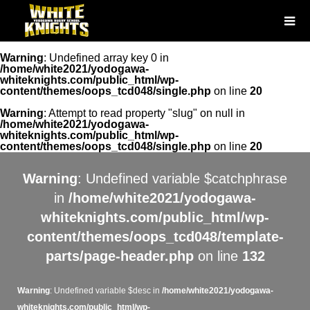
Warning
: Undefined array key 0 in
/home/white2021/yodogawa-
whiteknights.com/public_html/wp-
content/themes/oops_tcd048/single.php
on line
20
Warning
: Attempt to read property "slug" on null in
/home/white2021/yodogawa-
whiteknights.com/public_html/wp-
content/themes/oops_tcd048/single.php
on line
20
Warning
: Undefined variable $catchphrase
in
/home/white2021/yodogawa-
whiteknights.com/public_html/wp-
content/themes/oops_tcd048/template-
parts/page-header.php
on line
132
Warning
: Undefined variable $desc in
/home/white2021/yodogawa-
whiteknights.com/public_html/wp-