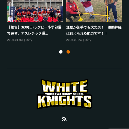
して
【報告】3/30(日)ラグビー小学部通
運動が苦手でも大丈夫！ 運動神経
保
常練習、アスレチック通...
は鍛えられる能力です！！
さ
2025.04.03
報告
2025.03.24
報告
20