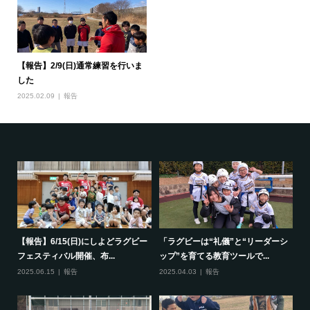
【報告】2/9(日)通常練習を行いま
した
2025.02.09
報告
で一
【報告】6/15(日)にしよどラグビー
「ラグビーは“礼儀”と“リーダーシ
【
フェスティバル開催、布...
ップ”を育てる教育ツールで...
ポ
2025.06.15
報告
2025.04.03
報告
20