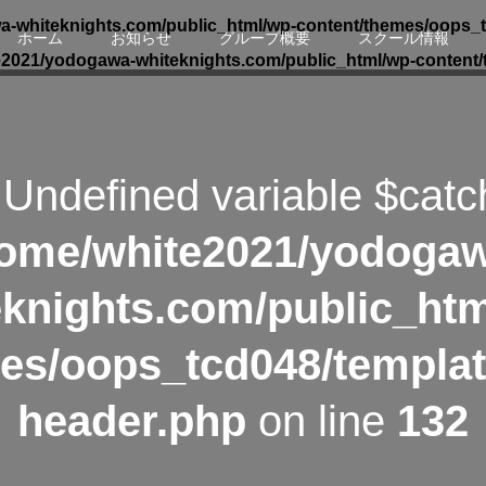
-whiteknights.com/public_html/wp-content/themes/oops_t
ホーム
お知らせ
グループ概要
スクール情報
e2021/yodogawa-whiteknights.com/public_html/wp-content/
 Undefined variable $catc
ome/white2021/yodoga
eknights.com/public_htm
es/oops_tcd048/templat
header.php
on line
132