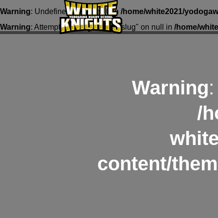
Warning
: Undefined array key 0 in
/home/white2021/yodogawa
Warning
: Attempt to read property "slug" on null in
/home/whit
Warning
:
/h
whit
content/them