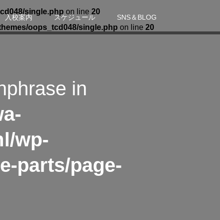
cd048/single.php
on line
20
入校案内
スケジュール
SNS＆BLOG
themes/oops_tcd048/single.php
on line
20
hphrase in
wa-
l/wp-
e-parts/page-