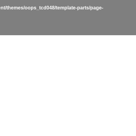
nt/themes/oops_tcd048/template-parts/page-