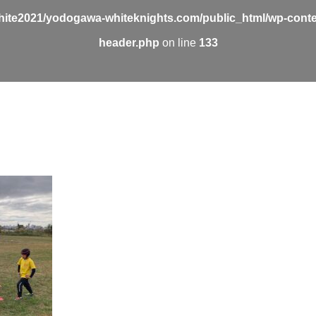
ite2021/yodogawa-whiteknights.com/public_html/wp-conte
header.php
on line
133