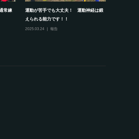
部通常練
運動が苦手でも大丈夫！ 運動神経は鍛
【報告】20
えられる能力です！！
スクールホワ
2025.03.24
報告
2024.04.13