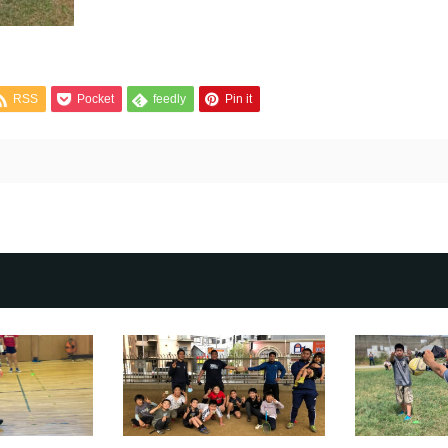
RSS
Pocket
feedly
Pin it