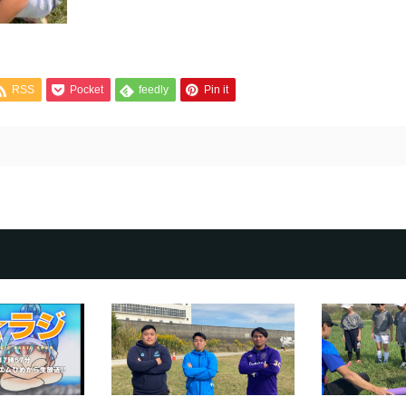
RSS
Pocket
feedly
Pin it