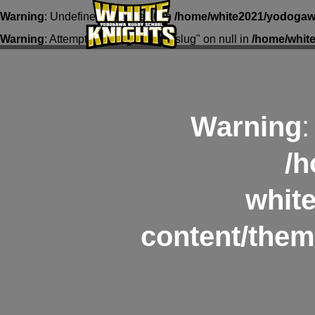
Warning
: Undefined array key 0 in
/home/white2021/yodogawa
Warning
: Attempt to read property "slug" on null in
/home/whit
Warning
:
/h
whit
content/them