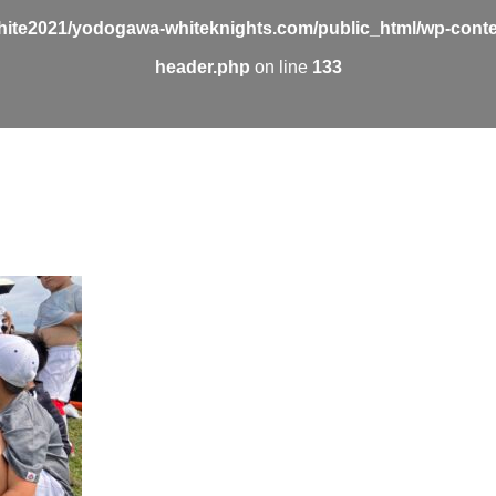
ite2021/yodogawa-whiteknights.com/public_html/wp-conte
header.php
on line
133