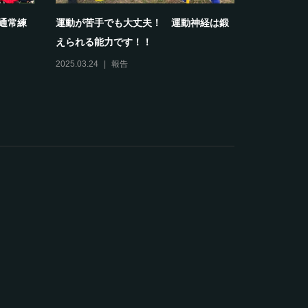
部通常練
運動が苦手でも大丈夫！ 運動神経は鍛
【報告】20
えられる能力です！！
スクールホワ
2025.03.24
報告
2024.04.13