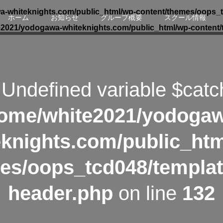
-whiteknights.com/public_html/wp-content/themes/oops_t
ホーム
お知らせ
グループ概要
スクール情報
e2021/yodogawa-whiteknights.com/public_html/wp-content/
 Undefined variable $catc
ome/white2021/yodoga
eknights.com/public_htm
es/oops_tcd048/templat
header.php
on line
132