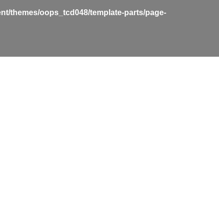
nt/themes/oops_tcd048/template-parts/page-