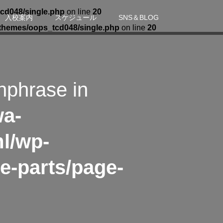
cd048/single.php
on line
20
入校案内
スケジュール
SNS＆BLOG
themes/oops_tcd048/single.php
on line
20
hphrase in
wa-
l/wp-
e-parts/page-