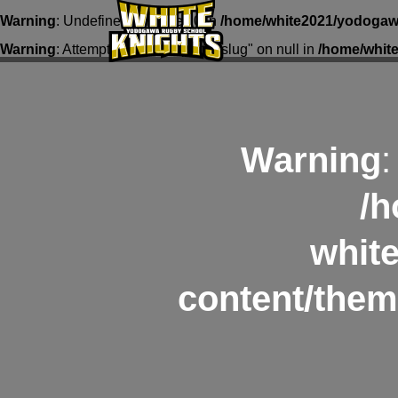
Warning
: Undefined array key 0 in
/home/white2021/yodogawa
Warning
: Attempt to read property "slug" on null in
/home/whit
Warning
:
/h
whit
content/them