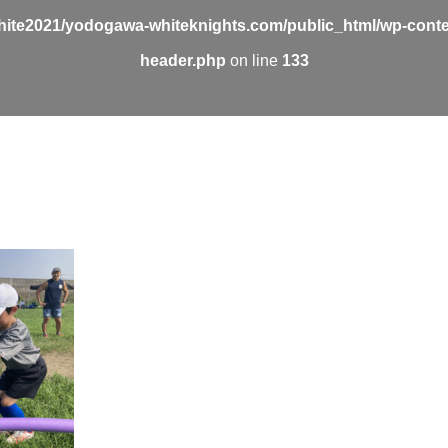
ite2021/yodogawa-whiteknights.com/public_html/wp-conte
header.php
on line
133