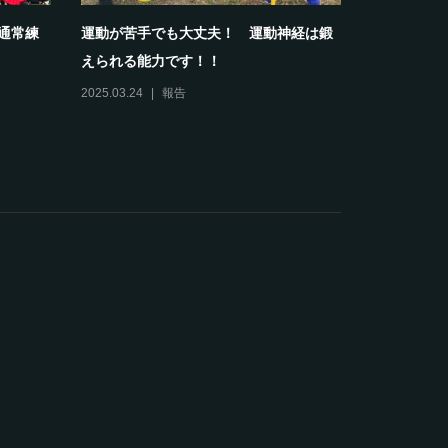
部通常練
運動が苦手でも大丈夫！ 運動神経は鍛
【報告】20
えられる能力です！！
スクールホワ
2025.03.24
報告
2024.04.13