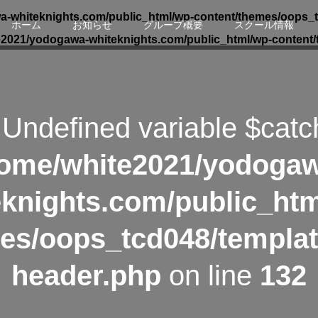
-whiteknights.com/public_html/wp-content/themes/oops_t
ホーム
お知らせ
グループ概要
スクール情報
e2021/yodogawa-whiteknights.com/public_html/wp-content/
 Undefined variable $catc
ome/white2021/yodoga
eknights.com/public_htm
es/oops_tcd048/templat
header.php
on line
132