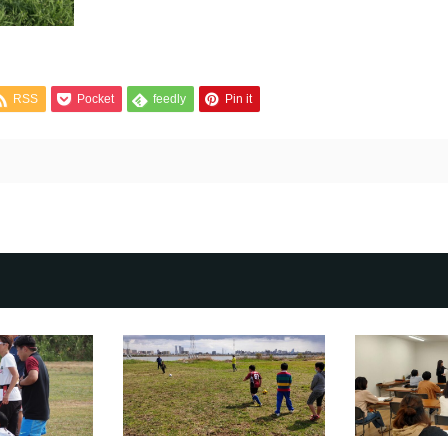
RSS
Pocket
feedly
Pin it