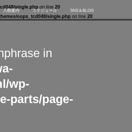
cd048/single.php
on line
20
入校案内
スケジュール
SNS＆BLOG
themes/oops_tcd048/single.php
on line
20
hphrase in
wa-
l/wp-
e-parts/page-