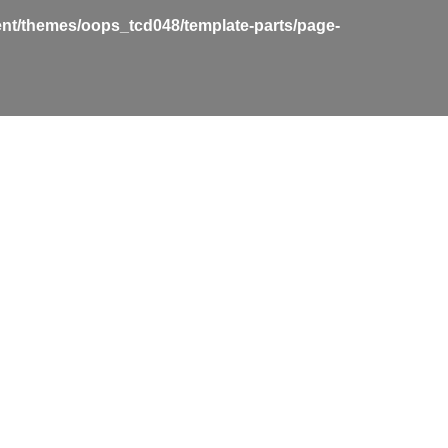
nt/themes/oops_tcd048/template-parts/page-