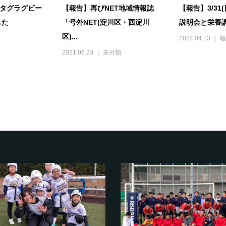
日)タグラグビー
【報告】再びNET地域情報誌
【報告】3/31(
した
「号外NET(淀川区・西淀川
説明会と栄養講
区)...
2024.04.13
報
2021.06.23
未分類