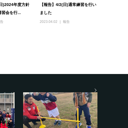
日)2024年度方針
【報告】4/2(日)通常練習を行い
習会を行...
ました
告
2023.04.02
報告