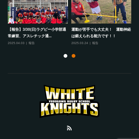
して
【報告】3/30(日)ラグビー小学部通
運動が苦手でも大丈夫！ 運動神経
保
常練習、アスレチック通...
は鍛えられる能力です！！
さ
2025.04.03
報告
2025.03.24
報告
20