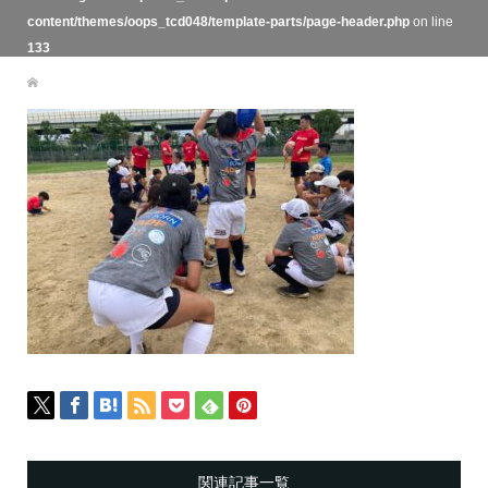
content/themes/oops_tcd048/template-parts/page-header.php
on line
133
関連記事一覧