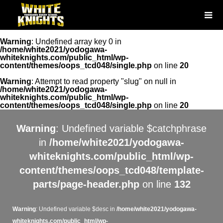
Warning
: Undefined array key 0 in
/home/white2021/yodogawa-
whiteknights.com/public_html/wp-
content/themes/oops_tcd048/single.php
on line
20
Warning
: Attempt to read property "slug" on null in
/home/white2021/yodogawa-
whiteknights.com/public_html/wp-
content/themes/oops_tcd048/single.php
on line
20
Warning
: Undefined variable $catchphrase
in
/home/white2021/yodogawa-
whiteknights.com/public_html/wp-
content/themes/oops_tcd048/template-
parts/page-header.php
on line
132
Warning
: Undefined variable $desc in
/home/white2021/yodogawa-
whiteknights.com/public_html/wp-