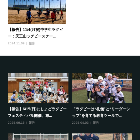
【報告】11/4(月祝)中学生ラグビ
ー：天王山ラグビースクー...
2024.11.09
報告
で一
【報告】6/15(日)にしよどラグビー
「ラグビーは“礼儀”と“リーダーシ
【
フェスティバル開催、布...
ップ”を育てる教育ツールで...
ポ
2025.06.15
報告
2025.04.03
報告
20