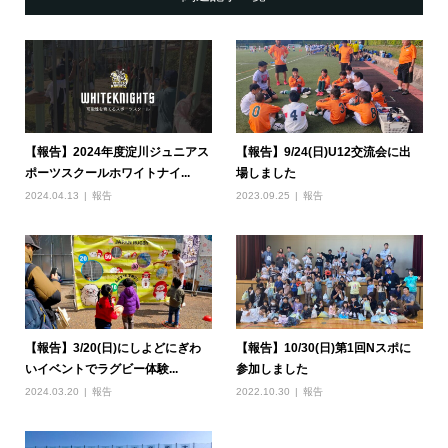
【報告】2024年度淀川ジュニアス
【報告】9/24(日)U12交流会に出
ポーツスクールホワイトナイ...
場しました
2024.04.13
報告
2023.09.25
報告
【報告】3/20(日)にしよどにぎわ
【報告】10/30(日)第1回Nスポに
いイベントでラグビー体験...
参加しました
2024.03.20
報告
2022.10.30
報告