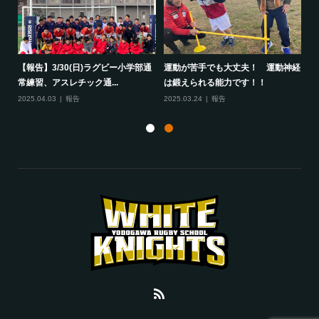
して
【報告】3/30(日)ラグビー小学部通
運動が苦手でも大丈夫！ 運動神経
保
常練習、アスレチック通...
は鍛えられる能力です！！
さ
2025.04.03
報告
2025.03.24
報告
20