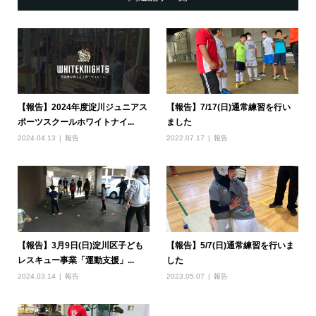
【報告】2024年度淀川ジュニアス
【報告】7/17(日)通常練習を行い
ポーツスクールホワイトナイ...
ました
2024.04.13
報告
2022.07.17
報告
【報告】3月9日(日)淀川区子ども
【報告】5/7(日)通常練習を行いま
レスキュー事業「運動支援」...
した
2024.03.14
報告
2023.05.07
報告