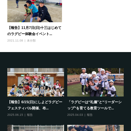
【報告】11月7日(日)十三はじめて
のラグビー体験会イベント...
2021.11.08
未分類
で一
【報告】6/15(日)にしよどラグビー
「ラグビーは“礼儀”と“リーダーシ
【
フェスティバル開催、布...
ップ”を育てる教育ツールで...
ポ
2025.06.15
報告
2025.04.03
報告
20