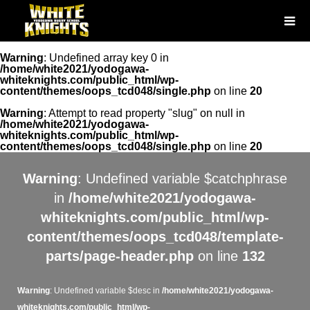
Warning
: Undefined array key 0 in
/home/white2021/yodogawa-
whiteknights.com/public_html/wp-
content/themes/oops_tcd048/single.php
on line
20
Warning
: Attempt to read property "slug" on null in
/home/white2021/yodogawa-
whiteknights.com/public_html/wp-
content/themes/oops_tcd048/single.php
on line
20
Warning
: Undefined variable $catchphrase
in
/home/white2021/yodogawa-
whiteknights.com/public_html/wp-
content/themes/oops_tcd048/template-
parts/page-header.php
on line
132
Warning
: Undefined variable $desc in
/home/white2021/yodogawa-
whiteknights.com/public_html/wp-