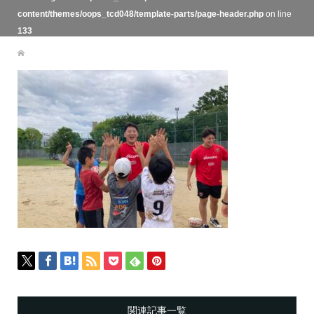
content/themes/oops_tcd048/template-parts/page-header.php
on line
133
関連記事一覧