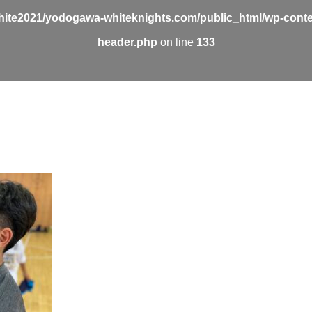
ite2021/yodogawa-whiteknights.com/public_html/wp-conte
header.php
on line
133