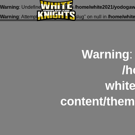
Warning
: Undefined array key 0 in
/home/white2021/yodogawa
Warning
: Attempt to read property "slug" on null in
/home/whit
Warning
:
/h
whit
content/them