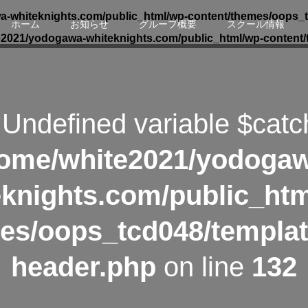
-whiteknights.com/public_html/wp-content/themes/oops_t
ホーム
お知らせ
グループ概要
スクール情報
e2021/yodogawa-whiteknights.com/public_html/wp-content/
 Undefined variable $catc
ome/white2021/yodoga
eknights.com/public_htm
es/oops_tcd048/templat
header.php
on line
132