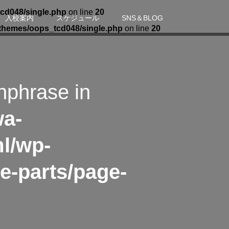
cd048/single.php
on line
20
入校案内
スケジュール
SNS＆BLOG
themes/oops_tcd048/single.php
on line
20
hphrase in
wa-
l/wp-
e-parts/page-