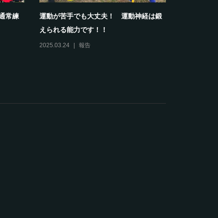
部通常練
運動が苦手でも大丈夫！ 運動神経は鍛
【報告】20
えられる能力です！！
スクールホワ
2025.03.24
報告
2024.04.13