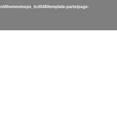
nt/themes/oops_tcd048/template-parts/page-