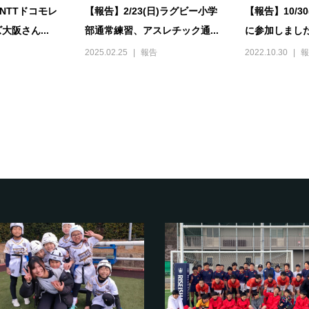
)NTTドコモレ
【報告】2/23(日)ラグビー小学
【報告】10/3
阪さん...
部通常練習、アスレチック通...
に参加しまし
2025.02.25
報告
2022.10.30
報