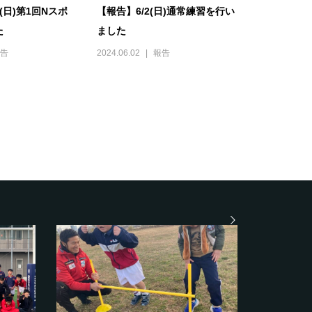
0(日)第1回Nスポ
【報告】6/2(日)通常練習を行い
た
ました
告
2024.06.02
報告