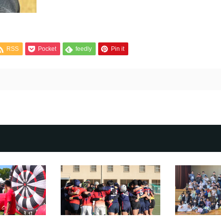
RSS
Pocket
feedly
Pin it