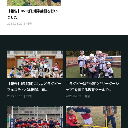
【報告】8/20(日)通常練習を行い
ました
2023.08.20
報告
で一
【報告】6/15(日)にしよどラグビー
「ラグビーは“礼儀”と“リーダーシ
【
フェスティバル開催、布...
ップ”を育てる教育ツールで...
ポ
2025.06.15
報告
2025.04.03
報告
20