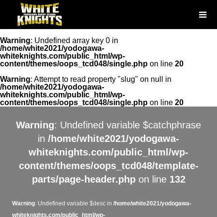
Warning
: Undefined array key 0 in
/home/white2021/yodogawa-
whiteknights.com/public_html/wp-
content/themes/oops_tcd048/single.php
on line
20
Warning
: Attempt to read property "slug" on null in
/home/white2021/yodogawa-
whiteknights.com/public_html/wp-
content/themes/oops_tcd048/single.php
on line
20
Warning
: Undefined variable $catchphrase
in
/home/white2021/yodogawa-
whiteknights.com/public_html/wp-
content/themes/oops_tcd048/template-
parts/page-header.php
on line
132
Warning
: Undefined variable $desc in
/home/white2021/yodogawa-
whiteknights.com/public_html/wp-