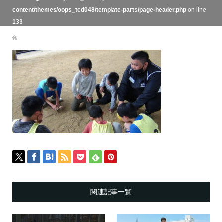
content/themes/oops_tcd048/template-parts/page-header.php
on line
133
関連記事一覧