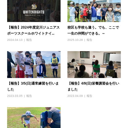
【報告】2024年度淀川ジュニアス
校区も学校も違う。でも、ここで
ポーツスクールホワイトナイ...
一生の仲間ができる。～
2024.04.13
報告
2025.10.28
報告
【報告】3/5(日)通常練習を行いま
【報告】4/9(日)栄養講習会を行い
した
ました
2023.03.05
報告
2023.04.09
報告