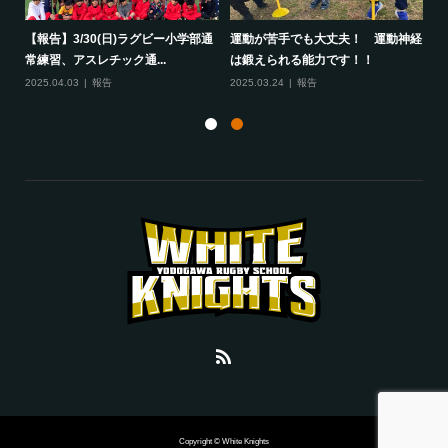
して
【報告】3/30(日)ラグビー小学部通
運動が苦手でも大丈夫！ 運動神経
保
常練習、アスレチック通...
は鍛えられる能力です！！
さ
2025.04.03
報告
2025.03.24
報告
20
Copyright © White Knights