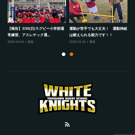
して
【報告】3/30(日)ラグビー小学部通
運動が苦手でも大丈夫！ 運動神経
保
常練習、アスレチック通...
は鍛えられる能力です！！
さ
2025.04.03
報告
2025.03.24
報告
20