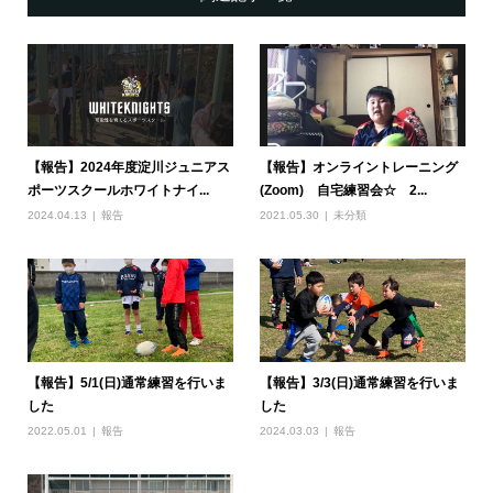
【報告】2024年度淀川ジュニアス
【報告】オンライントレーニング
ポーツスクールホワイトナイ...
(Zoom) 自宅練習会☆ 2...
2024.04.13
報告
2021.05.30
未分類
【報告】5/1(日)通常練習を行いま
【報告】3/3(日)通常練習を行いま
した
した
2022.05.01
報告
2024.03.03
報告