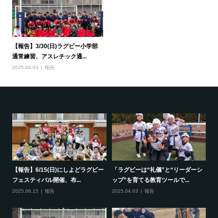
【報告】3/30(日)ラグビー小学部
通常練習、アスレチック通...
2025.04.03
報告
で一
【報告】6/15(日)にしよどラグビー
「ラグビーは“礼儀”と“リーダーシ
【
フェスティバル開催、布...
ップ”を育てる教育ツールで...
ポ
2025.06.15
報告
2025.04.03
報告
20