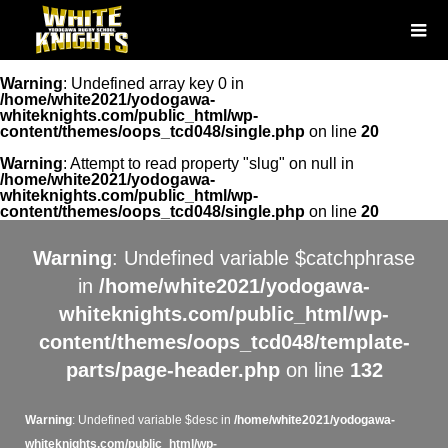
Warning
: Undefined array key 0 in
/home/white2021/yodogawa-
whiteknights.com/public_html/wp-
content/themes/oops_tcd048/single.php
on line
20
Warning
: Attempt to read property "slug" on null in
/home/white2021/yodogawa-
whiteknights.com/public_html/wp-
content/themes/oops_tcd048/single.php
on line
20
Warning
: Undefined variable $catchphrase
in
/home/white2021/yodogawa-
whiteknights.com/public_html/wp-
content/themes/oops_tcd048/template-
parts/page-header.php
on line
132
Warning
: Undefined variable $desc in
/home/white2021/yodogawa-
whiteknights.com/public_html/wp-