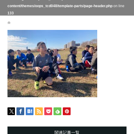
content/themes/oops_tcd048/template-parts/page-header.php
on line
133
関連記事一覧