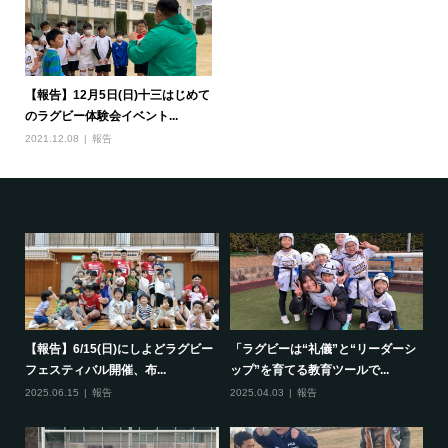
【報告】12月5日(日)十三はじめて
のラグビー体験会イベント...
2021.12.08
報告
で一
【報告】6/15(日)にしよどラグビー
「ラグビーは“礼儀”と“リーダーシ
【
フェスティバル開催、布...
ップ”を育てる教育ツールで...
ポ
2025.06.15
報告
2025.04.03
報告
20