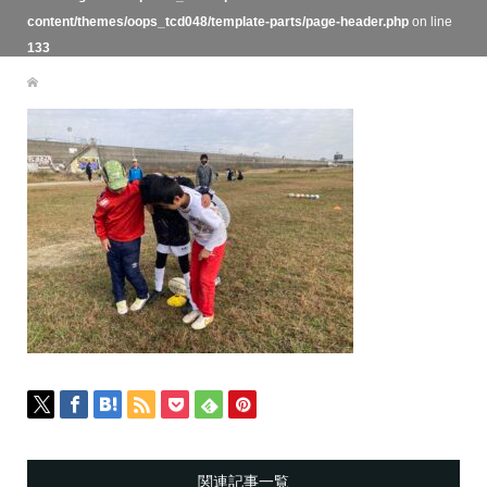
content/themes/oops_tcd048/template-parts/page-header.php
on line
133
関連記事一覧