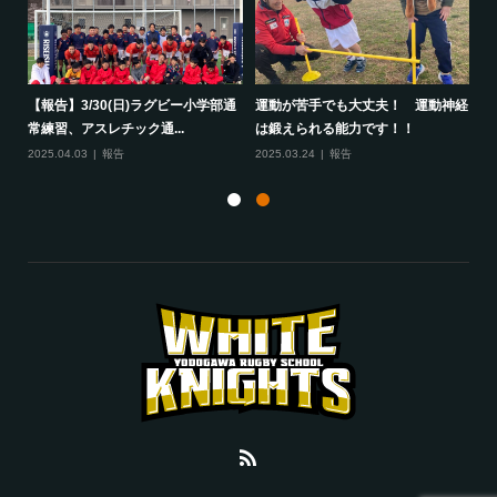
して
【報告】3/30(日)ラグビー小学部通
運動が苦手でも大丈夫！ 運動神経
保
常練習、アスレチック通...
は鍛えられる能力です！！
さ
2025.04.03
報告
2025.03.24
報告
20