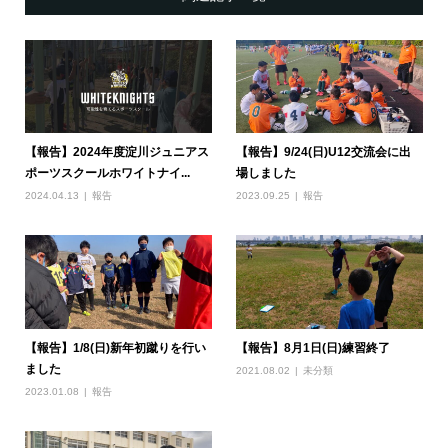
【報告】2024年度淀川ジュニアス
【報告】9/24(日)U12交流会に出
ポーツスクールホワイトナイ...
場しました
2024.04.13
報告
2023.09.25
報告
【報告】1/8(日)新年初蹴りを行い
【報告】8月1日(日)練習終了
ました
2021.08.02
未分類
2023.01.08
報告