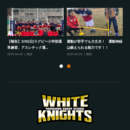
して
【報告】3/30(日)ラグビー小学部通
運動が苦手でも大丈夫！ 運動神経
保
常練習、アスレチック通...
は鍛えられる能力です！！
さ
2025.04.03
報告
2025.03.24
報告
20