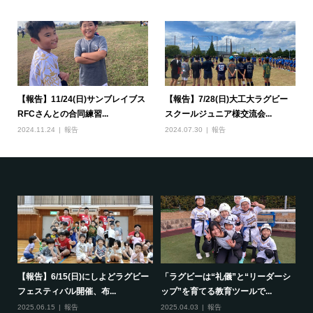
【報告】11/24(日)サンブレイブス
【報告】7/28(日)大工大ラグビー
RFCさんとの合同練習...
スクールジュニア様交流会...
2024.11.24
報告
2024.07.30
報告
で一
【報告】6/15(日)にしよどラグビー
「ラグビーは“礼儀”と“リーダーシ
【
フェスティバル開催、布...
ップ”を育てる教育ツールで...
ポ
2025.06.15
報告
2025.04.03
報告
20