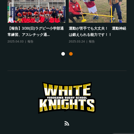
して
【報告】3/30(日)ラグビー小学部通
運動が苦手でも大丈夫！ 運動神経
保
常練習、アスレチック通...
は鍛えられる能力です！！
さ
2025.04.03
報告
2025.03.24
報告
20