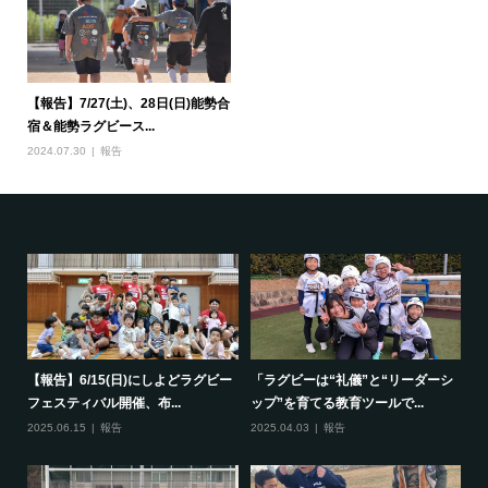
【報告】7/27(土)、28日(日)能勢合
宿＆能勢ラグビース...
2024.07.30
報告
で一
【報告】6/15(日)にしよどラグビー
「ラグビーは“礼儀”と“リーダーシ
【
フェスティバル開催、布...
ップ”を育てる教育ツールで...
ポ
2025.06.15
報告
2025.04.03
報告
20