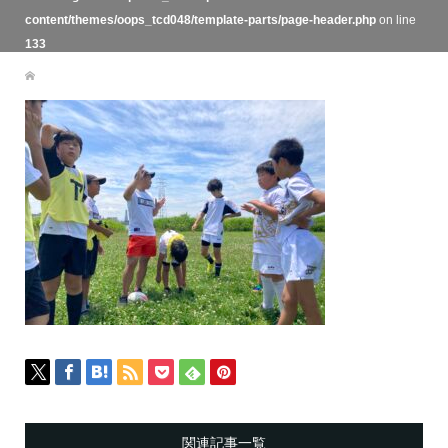
content/themes/oops_tcd048/template-parts/page-header.php
on line
133
関連記事一覧