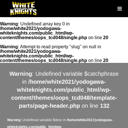
Warning
: Undefined array key 0 in
/home/white2021/yodogawa-
whiteknights.com/public_html/wp-
content/themes/oops_tcd048/single.php
on line
20
Warning
: Attempt to read property "slug" on null in
/home/white2021/yodogawa-
whiteknights.com/public_html/wp-
content/themes/oops_tcd048/single.php
on line
20
Warning
: Undefined variable $catchphrase
in
/home/white2021/yodogawa-
whiteknights.com/public_html/wp-
content/themes/oops_tcd048/template-
parts/page-header.php
on line
132
Warning
: Undefined variable $desc in
/home/white2021/yodogawa-
whiteknights.com/public_html/wp-