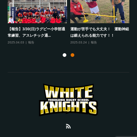
して
【報告】3/30(日)ラグビー小学部通
運動が苦手でも大丈夫！ 運動神経
保
常練習、アスレチック通...
は鍛えられる能力です！！
さ
2025.04.03
報告
2025.03.24
報告
20