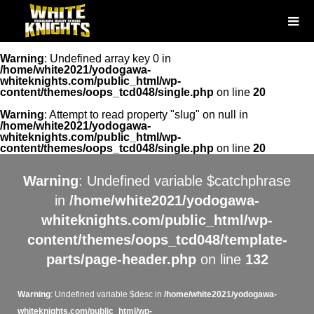
Warning
: Undefined array key 0 in
/home/white2021/yodogawa-
whiteknights.com/public_html/wp-
content/themes/oops_tcd048/single.php
on line
20
Warning
: Attempt to read property "slug" on null in
/home/white2021/yodogawa-
whiteknights.com/public_html/wp-
content/themes/oops_tcd048/single.php
on line
20
Warning
: Undefined variable $catchphrase
in
/home/white2021/yodogawa-
whiteknights.com/public_html/wp-
content/themes/oops_tcd048/template-
parts/page-header.php
on line
132
Warning
: Undefined variable $desc in
/home/white2021/yodogawa-
whiteknights.com/public_html/wp-