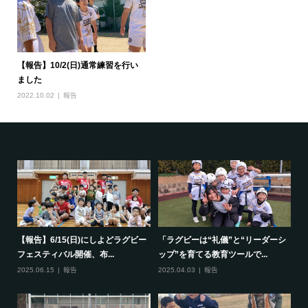
【報告】10/2(日)通常練習を行い
ました
2022.10.02
報告
で一
【報告】6/15(日)にしよどラグビー
「ラグビーは“礼儀”と“リーダーシ
【
フェスティバル開催、布...
ップ”を育てる教育ツールで...
ポ
2025.06.15
報告
2025.04.03
報告
20