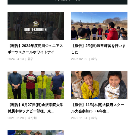
【報告】2024年度淀川ジュニアス
【報告】2/9(日)通常練習を行いま
ポーツスクールホワイトナイ...
した
2024.04.13
報告
2025.02.09
報告
【報告】6月27日(日)金沢学院大学
【報告】11/3(木祝)大阪府スクー
付属中学ラグビー部様、東...
ル大会参加(5 ・6年生...
2021.06.28
未分類
2022.11.04
報告