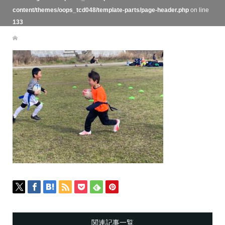
content/themes/oops_tcd048/template-parts/page-header.php
on line
133
関連記事一覧