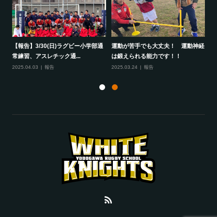
して
【報告】3/30(日)ラグビー小学部通
運動が苦手でも大丈夫！ 運動神経
保
常練習、アスレチック通...
は鍛えられる能力です！！
さ
2025.04.03
報告
2025.03.24
報告
20