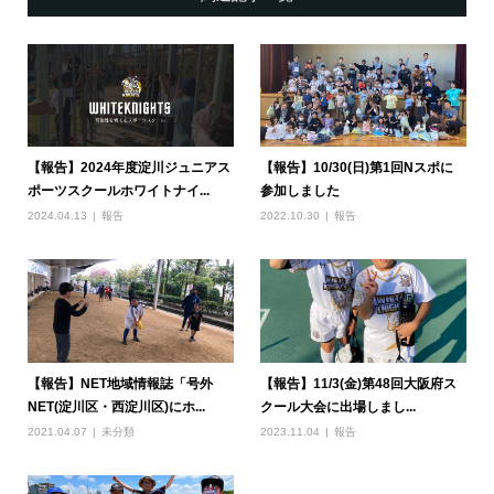
【報告】2024年度淀川ジュニアス
【報告】10/30(日)第1回Nスポに
ポーツスクールホワイトナイ...
参加しました
2024.04.13
報告
2022.10.30
報告
【報告】NET地域情報誌「号外
【報告】11/3(金)第48回大阪府ス
NET(淀川区・西淀川区)にホ...
クール大会に出場しまし...
2021.04.07
未分類
2023.11.04
報告