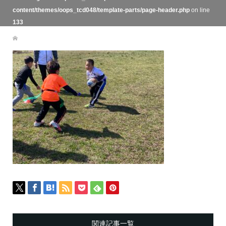
content/themes/oops_tcd048/template-parts/page-header.php
on line
133
関連記事一覧