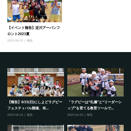
【イベント報告】淀川アーバンフ
ロント2023夏
2023.08.13
報告
で一
【報告】6/15(日)にしよどラグビー
「ラグビーは“礼儀”と“リーダーシ
【
フェスティバル開催、布...
ップ”を育てる教育ツールで...
ポ
2025.06.15
報告
2025.04.03
報告
20