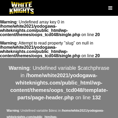
Warning
: Undefined array key 0 in
/home/white2021/yodogawa-
whiteknights.com/public_html/wp-
content/themes/oops_tcd048/single.php
on line
20
Warning
: Attempt to read property "slug" on null in
/home/white2021/yodogawa-
whiteknights.com/public_html/wp-
content/themes/oops_tcd048/single.php
on line
20
Warning
: Undefined variable $catchphrase
in
/home/white2021/yodogawa-
whiteknights.com/public_html/wp-
content/themes/oops_tcd048/template-
parts/page-header.php
on line
132
Warning
: Undefined variable $desc in
/home/white2021/yodogawa-
whiteknights.com/public_html/wp-