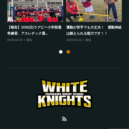
して
【報告】3/30(日)ラグビー小学部通
運動が苦手でも大丈夫！ 運動神経
保
常練習、アスレチック通...
は鍛えられる能力です！！
さ
2025.04.03
報告
2025.03.24
報告
20