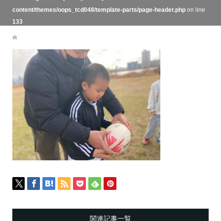
content/themes/oops_tcd048/template-parts/page-header.php
on line
133
関連記事一覧