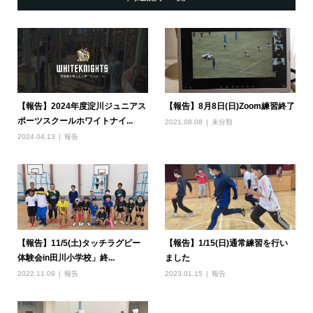
【報告】2024年度淀川ジュニアス
【報告】8月8日(日)Zoom練習終了
ポーツスクールホワイトナイ...
2021.08.08
未分類
2024.04.13
報告
【報告】11/5(土)タッチラグビー
【報告】1/15(日)通常練習を行い
体験会in田川小学校」終...
ました
2022.11.09
報告
2023.01.15
報告