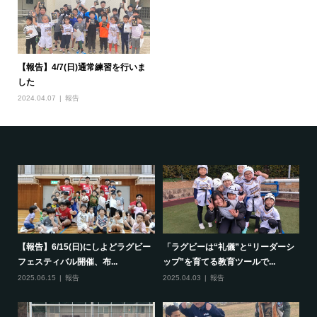
【報告】4/7(日)通常練習を行いま
した
2024.04.07
報告
で一
【報告】6/15(日)にしよどラグビー
「ラグビーは“礼儀”と“リーダーシ
【
フェスティバル開催、布...
ップ”を育てる教育ツールで...
ポ
2025.06.15
報告
2025.04.03
報告
20