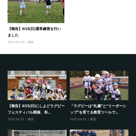
【報告】6/19(日)通常練習を行い
ました
2022.06.19
報告
で一
【報告】6/15(日)にしよどラグビー
「ラグビーは“礼儀”と“リーダーシ
【
フェスティバル開催、布...
ップ”を育てる教育ツールで...
ポ
2025.06.15
報告
2025.04.03
報告
20