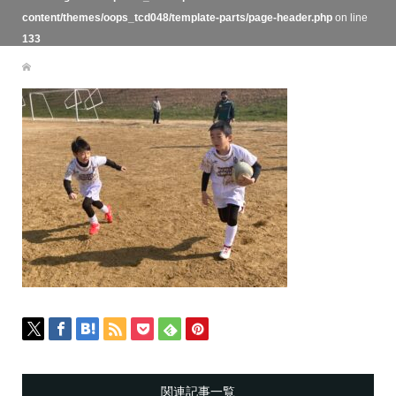
content/themes/oops_tcd048/template-parts/page-header.php
on line
133
関連記事一覧