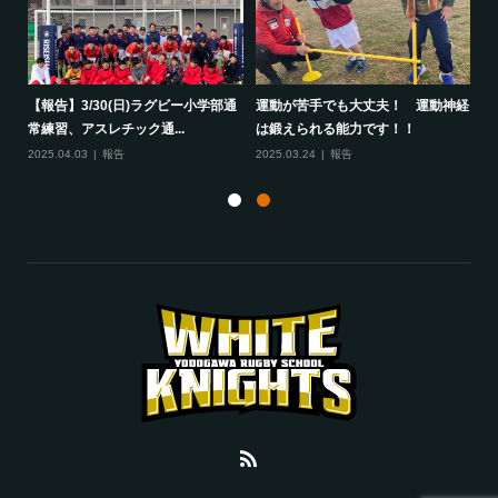
して
【報告】3/30(日)ラグビー小学部通
運動が苦手でも大丈夫！ 運動神経
保
常練習、アスレチック通...
は鍛えられる能力です！！
さ
2025.04.03
報告
2025.03.24
報告
20