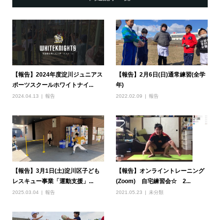
【報告】2024年度淀川ジュニアス
【報告】2月6日(日)通常練習(全学
ポーツスクールホワイトナイ...
年)
2024.04.13
報告
2022.02.09
報告
【報告】3月1日(土)淀川区子ども
【報告】オンライントレーニング
レスキュー事業「運動支援」...
(Zoom) 自宅練習会☆ 2...
2025.03.04
報告
2021.05.23
未分類