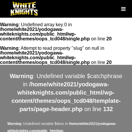
Warning
: Undefined array key 0 in
/home/white2021/yodogawa-
whiteknights.com/public_html/wp-
content/themes/oops_tcd048/single.php
on line
20
Warning
: Attempt to read property "slug" on null in
/home/white2021/yodogawa-
whiteknights.com/public_html/wp-
content/themes/oops_tcd048/single.php
on line
20
Warning
: Undefined variable $catchphrase
in
/home/white2021/yodogawa-
whiteknights.com/public_html/wp-
content/themes/oops_tcd048/template-
parts/page-header.php
on line
132
Warning
: Undefined variable $desc in
/home/white2021/yodogawa-
whiteknights.com/public_html/wp-