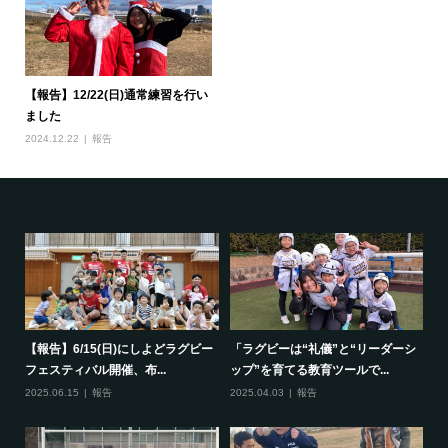
【報告】12/22(日)通常練習を行い
ました
2024.12.22
報告
で一
【報告】6/15(日)にしよどラグビー
「ラグビーは“礼儀”と“リーダーシ
【
フェスティバル開催、布...
ップ”を育てる教育ツールで...
ポ
2025.06.15
報告
2025.04.03
報告
20