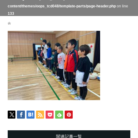
content/themes/oops_tcd048/template-parts/page-header.php
on line
133
関連記事一覧