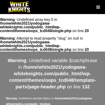
Warning
: Undefined array key 0 in
/home/white2021/yodogawa-
whiteknights.com/public_html/wp-
content/themes/oops_tcd048/single.php
on line
20
Warning
: Attempt to read property "slug" on null in
/home/white2021/yodogawa-
whiteknights.com/public_html/wp-
content/themes/oops_tcd048/single.php
on line
20
Warning
: Undefined variable $catchphrase
in
/home/white2021/yodogawa-
whiteknights.com/public_html/wp-
content/themes/oops_tcd048/template-
parts/page-header.php
on line
132
Warning
: Undefined variable $desc in
/home/white2021/yodogawa-
whiteknights.com/public_html/wp-