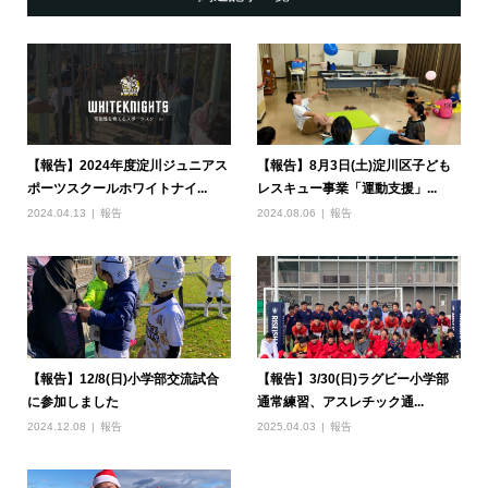
【報告】2024年度淀川ジュニアス
【報告】8月3日(土)淀川区子ども
ポーツスクールホワイトナイ...
レスキュー事業「運動支援」...
2024.04.13
報告
2024.08.06
報告
【報告】12/8(日)小学部交流試合
【報告】3/30(日)ラグビー小学部
に参加しました
通常練習、アスレチック通...
2024.12.08
報告
2025.04.03
報告