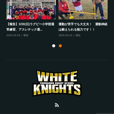
して
【報告】3/30(日)ラグビー小学部通
運動が苦手でも大丈夫！ 運動神経
保
常練習、アスレチック通...
は鍛えられる能力です！！
さ
2025.04.03
報告
2025.03.24
報告
20