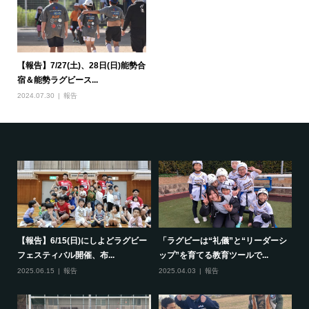
【報告】7/27(土)、28日(日)能勢合
宿＆能勢ラグビース...
2024.07.30
報告
で一
【報告】6/15(日)にしよどラグビー
「ラグビーは“礼儀”と“リーダーシ
【
フェスティバル開催、布...
ップ”を育てる教育ツールで...
ポ
2025.06.15
報告
2025.04.03
報告
20