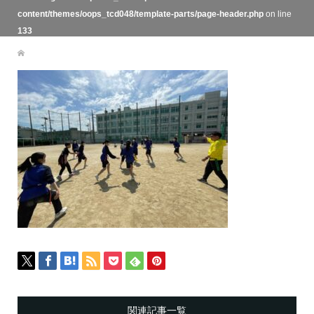
content/themes/oops_tcd048/template-parts/page-header.php
on line
133
関連記事一覧