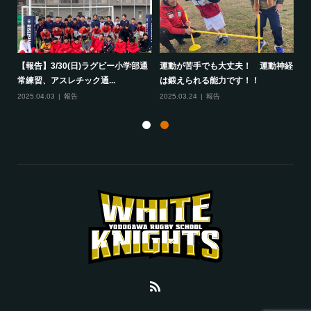
して
【報告】3/30(日)ラグビー小学部通
運動が苦手でも大丈夫！ 運動神経
保
常練習、アスレチック通...
は鍛えられる能力です！！
さ
2025.04.03
報告
2025.03.24
報告
20