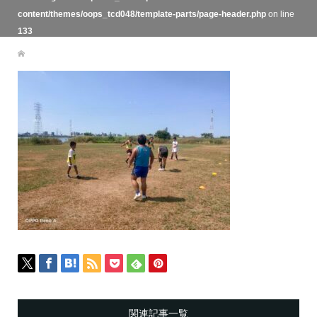
content/themes/oops_tcd048/template-parts/page-header.php
on line
133
関連記事一覧