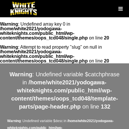
Warning
: Undefined array key 0 in
/home/white2021/yodogawa-
whiteknights.com/public_html/wp-
content/themes/oops_tcd048/single.php
on line
20
Warning
: Attempt to read property "slug" on null in
/home/white2021/yodogawa-
whiteknights.com/public_html/wp-
content/themes/oops_tcd048/single.php
on line
20
Warning
: Undefined variable $catchphrase
in
/home/white2021/yodogawa-
whiteknights.com/public_html/wp-
content/themes/oops_tcd048/template-
parts/page-header.php
on line
132
Warning
: Undefined variable $desc in
/home/white2021/yodogawa-
whiteknights.com/public_html/wp-