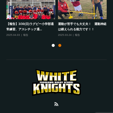
して
【報告】3/30(日)ラグビー小学部通
運動が苦手でも大丈夫！ 運動神経
保
常練習、アスレチック通...
は鍛えられる能力です！！
さ
2025.04.03
報告
2025.03.24
報告
20