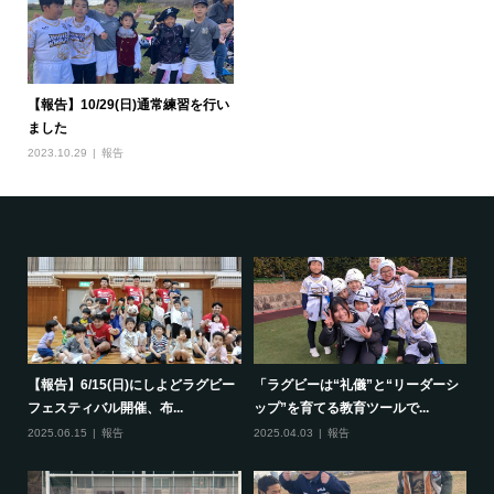
【報告】10/29(日)通常練習を行い
ました
2023.10.29
報告
で一
【報告】6/15(日)にしよどラグビー
「ラグビーは“礼儀”と“リーダーシ
【
フェスティバル開催、布...
ップ”を育てる教育ツールで...
ポ
2025.06.15
報告
2025.04.03
報告
20