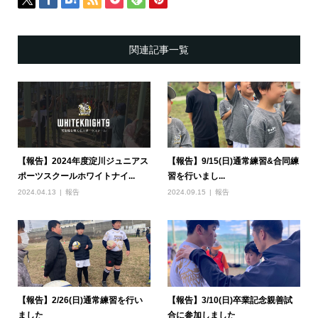
関連記事一覧
【報告】2024年度淀川ジュニアス
【報告】9/15(日)通常練習&合同練
ポーツスクールホワイトナイ...
習を行いまし...
2024.04.13
報告
2024.09.15
報告
【報告】2/26(日)通常練習を行い
【報告】3/10(日)卒業記念親善試
ました
合に参加しました