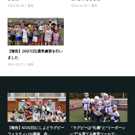
2023.02.26
報告
2024.03.10
報告
【報告】10/27(日)通常練習を行い
ました
2024.10.27
報告
で一
【報告】6/15(日)にしよどラグビー
「ラグビーは“礼儀”と“リーダーシ
【
フェスティバル開催、布...
ップ”を育てる教育ツールで...
ポ