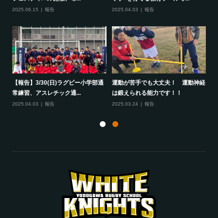
2025.06.15
報告
2025.04.03
報告
20
して
【報告】3/30(日)ラグビー小学部通
運動が苦手でも大丈夫！ 運動神経
保
常練習、アスレチック通...
は鍛えられる能力です！！
さ
2025.04.03
報告
2025.03.24
報告
20