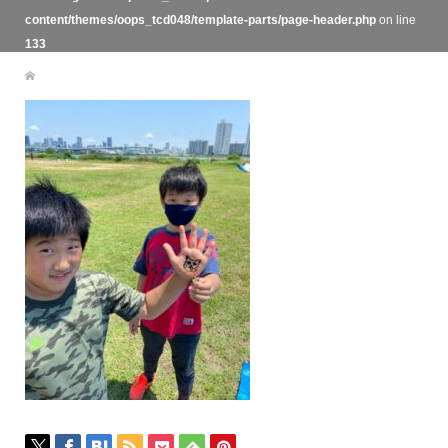
content/themes/oops_tcd048/template-parts/page-header.php
on line
133