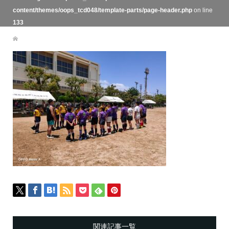
content/themes/oops_tcd048/template-parts/page-header.php
on line
133
関連記事一覧