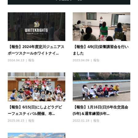
【報告】2024年度淀川ジュニアス
【報告】4/9(日)栄養講習会を行い
ポーツスクールホワイトナイ...
ました
2024.04.13
報告
2023.04.09
報告
【報告】6/15(日)にしよどラグビ
【報告】1月16日(日)5年生交流会
ーフェスティバル開催、布...
(5年)＆通常練習(6年...
2025.06.15
報告
2022.01.18
報告