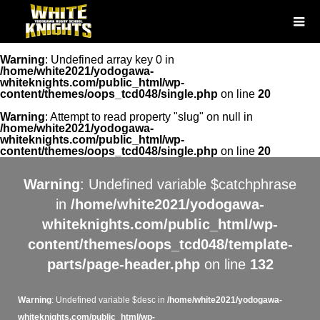
Warning
: Undefined array key 0 in
/home/white2021/yodogawa-
whiteknights.com/public_html/wp-
content/themes/oops_tcd048/single.php
on line
20
Warning
: Attempt to read property "slug" on null in
/home/white2021/yodogawa-
whiteknights.com/public_html/wp-
content/themes/oops_tcd048/single.php
on line
20
Warning
: Undefined variable $catchphrase
in
/home/white2021/yodogawa-
whiteknights.com/public_html/wp-
content/themes/oops_tcd048/template-
parts/page-header.php
on line
132
Warning
: Undefined variable $desc in
/home/white2021/yodogawa-
whiteknights.com/public_html/wp-