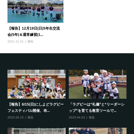
【報告】12月19日(日)5年生交流
会(5年)＆通常練習(1...
2021.12.21
報告
で一
【報告】6/15(日)にしよどラグビー
「ラグビーは“礼儀”と“リーダーシ
【
フェスティバル開催、布...
ップ”を育てる教育ツールで...
ポ
2025.06.15
報告
2025.04.03
報告
20