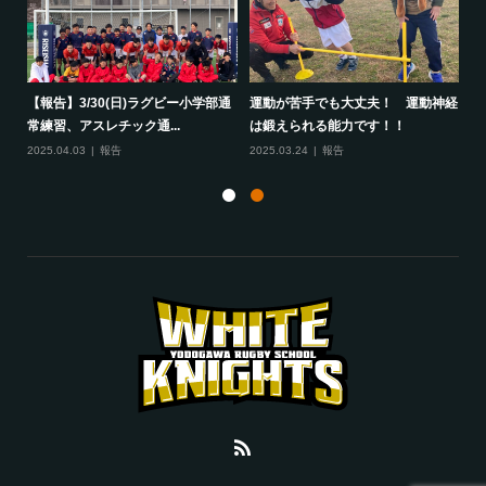
して
【報告】3/30(日)ラグビー小学部通
運動が苦手でも大丈夫！ 運動神経
保
常練習、アスレチック通...
は鍛えられる能力です！！
さ
2025.04.03
報告
2025.03.24
報告
20