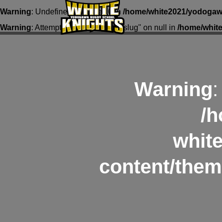
Warning
: Undefined array key 0 in
/home/white2021/yodogawa
Warning
: Attempt to read property "slug" on null in
/home/whit
Warning
:
/h
whit
content/them