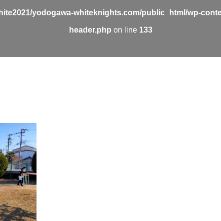
ite2021/yodogawa-whiteknights.com/public_html/wp-conte
header.php
on line
133