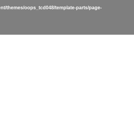
nt/themes/oops_tcd048/template-parts/page-