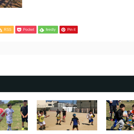
RSS
Pocket
feedly
Pin it