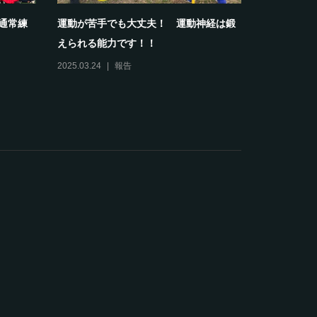
部通常練
運動が苦手でも大丈夫！ 運動神経は鍛
【報告】20
えられる能力です！！
スクールホワ
2025.03.24
報告
2024.04.13