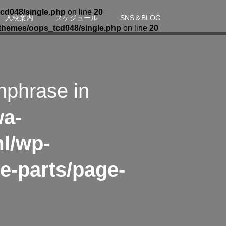
cd048/single.php
on line
20
入校案内
スケジュール
SNS＆BLOG
themes/oops_tcd048/single.php
on line
20
hphrase in
wa-
l/wp-
e-parts/page-