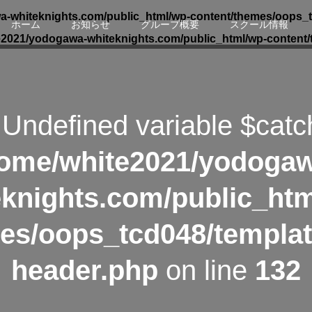
-whiteknights.com/public_html/wp-content/themes/oops_t
ホーム
お知らせ
グループ概要
スクール情報
e2021/yodogawa-whiteknights.com/public_html/wp-content/
 Undefined variable $catc
ome/white2021/yodoga
eknights.com/public_htm
es/oops_tcd048/templat
header.php
on line
132