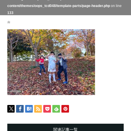
content/themes/oops_tcd048/template-parts/page-header.php
on line
133
関連記事一覧