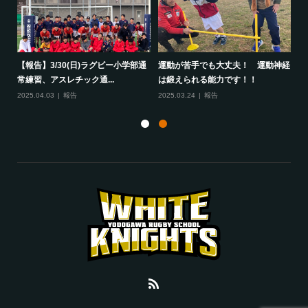
して
【報告】3/30(日)ラグビー小学部通
運動が苦手でも大丈夫！ 運動神経
保
常練習、アスレチック通...
は鍛えられる能力です！！
さ
2025.04.03
報告
2025.03.24
報告
20