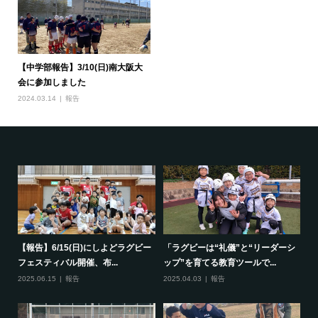
【中学部報告】3/10(日)南大阪大
会に参加しました
2024.03.14
報告
で一
【報告】6/15(日)にしよどラグビー
「ラグビーは“礼儀”と“リーダーシ
【
フェスティバル開催、布...
ップ”を育てる教育ツールで...
ポ
2025.06.15
報告
2025.04.03
報告
20