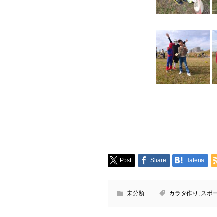
Post
Share
Hatena
未分類
カラダ作り
,
スポ