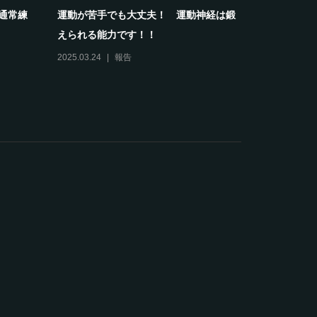
御さんも
礼儀や思いやりは練習の一部として育ち
【報告】6/
ます。～ホワイトナイツの...
スティバル開
2025.08.09
報告
2025.06.15