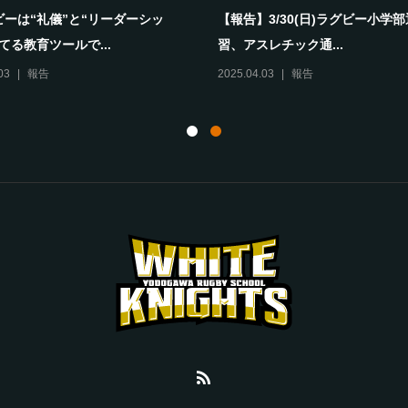
学校も違う。でも、ここで一生の
保護者当番ナシでOK！忙しい親
できる。～
通わせやすいスクールで...
28
報告
2025.08.17
報告