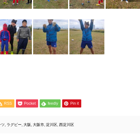
RSS
Pocket
feedly
Pin it
ーツ
,
ラグビー
,
大阪
,
大阪市
,
淀川区
,
西淀川区