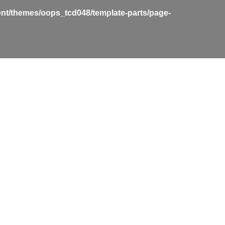
nt/themes/oops_tcd048/template-parts/page-