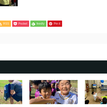
RSS
Pocket
feedly
Pin it