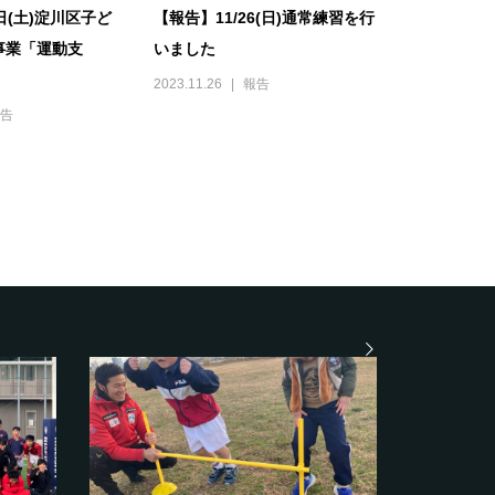
日(土)淀川区子ど
【報告】11/26(日)通常練習を行
事業「運動支
いました
2023.11.26
報告
告