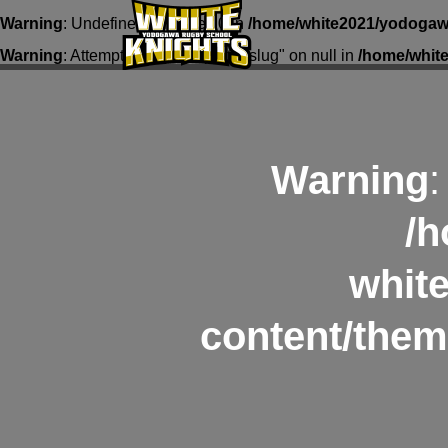
Warning
: Undefined array key 0 in
/home/white2021/yodogawa
Warning
: Attempt to read property "slug" on null in
/home/whit
Warning
:
/h
whit
content/them