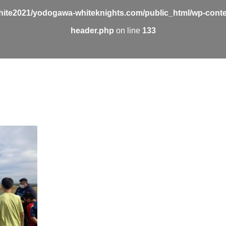
ite2021/yodogawa-whiteknights.com/public_html/wp-conte
header.php
on line
133