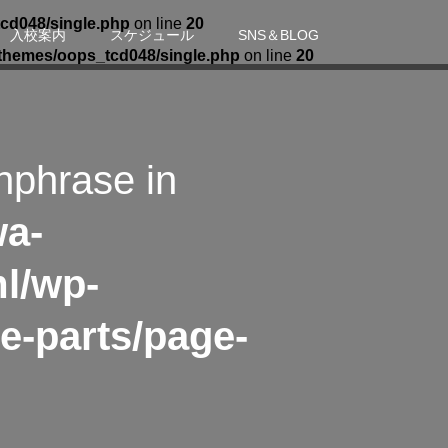
cd048/single.php
on line
20
入校案内
スケジュール
SNS＆BLOG
themes/oops_tcd048/single.php
on line
20
hphrase in
wa-
l/wp-
e-parts/page-