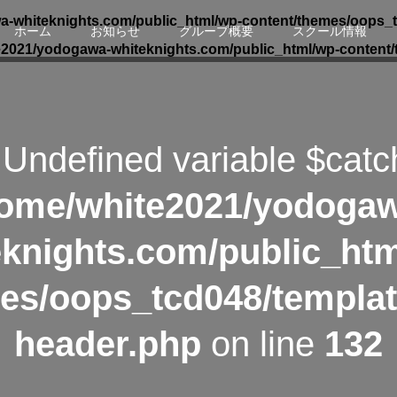
-whiteknights.com/public_html/wp-content/themes/oops_t
ホーム
お知らせ
グループ概要
スクール情報
e2021/yodogawa-whiteknights.com/public_html/wp-content/
 Undefined variable $catc
ome/white2021/yodoga
eknights.com/public_htm
es/oops_tcd048/templat
header.php
on line
132