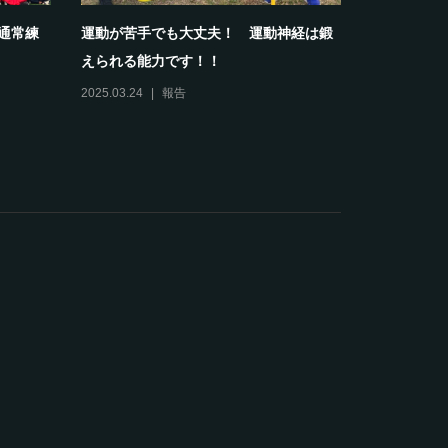
部通常練
運動が苦手でも大丈夫！ 運動神経は鍛
【報告】20
えられる能力です！！
スクールホワ
2025.03.24
報告
2024.04.13